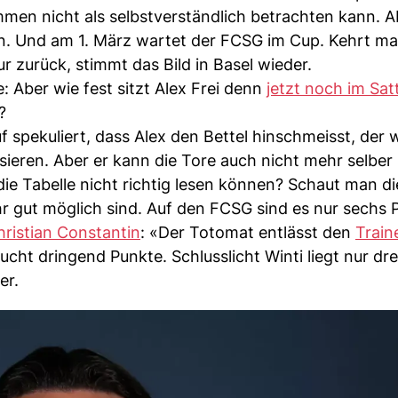
en nicht als selbstverständlich betrachten kann. A
n. Und am 1. März wartet der FCSG im Cup. Kehrt ma
r zurück, stimmt das Bild in Basel wieder.
: Aber wie fest sitzt Alex Frei denn
jetzt noch im Sat
?
f spekuliert, dass Alex den Bettel hinschmeisst, der 
sieren. Aber er kann die Tore auch nicht mehr selber
die Tabelle nicht richtig lesen können? Schaut man d
hr gut möglich sind. Auf den FCSG sind es nur sechs
hristian Constantin
: «Der Totomat entlässt den
Train
ucht dringend Punkte. Schlusslicht Winti liegt nur dr
er.