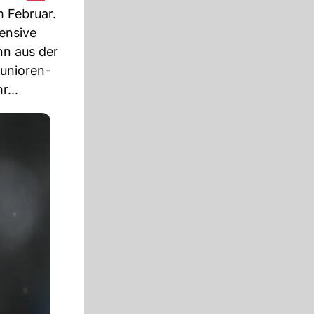
m Februar.
ensive
nn aus der
Junioren-
r...