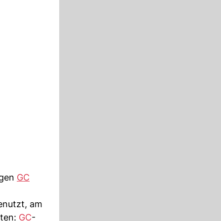
egen
GC
enutzt, am
lten:
GC
-