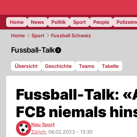
Home
News
Politik
Sport
People
Polizei
Home
Sport
Fussball Schweiz
Fussball-Talk
Übersicht
Geschichte
Teams
Tabelle
Fussball-Talk: «
FCB niemals hi
Nau Sport
Zürich
,
06.02.2023 - 13:30