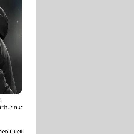
e
rthur nur
hen Duell