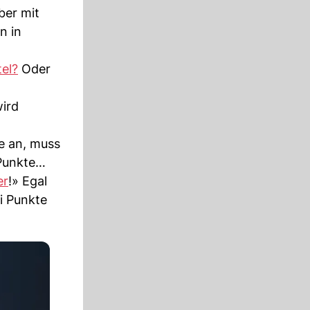
ber mit
n in
tel?
Oder
wird
ie an, muss
 Punkte…
er
!» Egal
ei Punkte