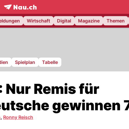
frontpage.
NAU.ch
meldungen
Wirtschaft
Digital
Magazine
Themen
ien
Spielplan
Tabelle
 Nur Remis für
eutsche gewinnen 7
n
,
Ronny Reisch