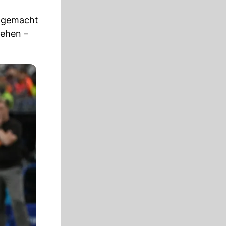
e gemacht
sehen –