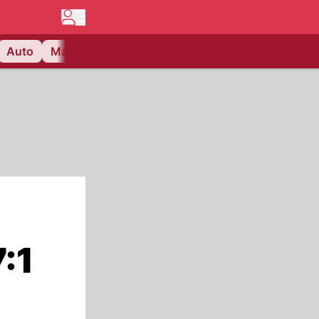
Auto
Matchcenter
Videos
Nau Plus
Lifestyle
:1