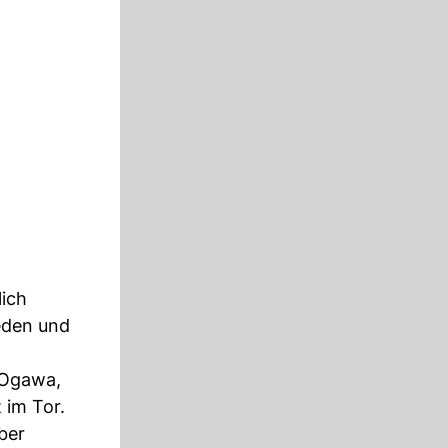
lich
eden und
i Ogawa,
 im Tor.
ber