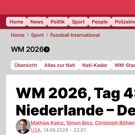
Home
News
Politik
Sport
People
Polizei
Home
Sport
Fussball International
WM 2026
Übersicht
Alles zur Nati
Nati-Kader
WM-Stad
WM 2026, Tag 4:
Niederlande – D
Mathias Kainz
,
Simon Binz
,
Christoph Böhle
USA
,
14.06.2026 - 22:01