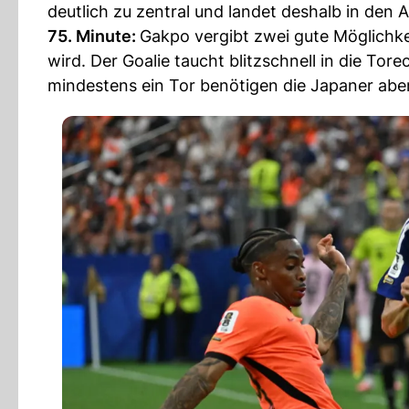
deutlich zu zentral und landet deshalb in den
75. Minute:
Gakpo vergibt zwei gute Möglichk
wird. Der Goalie taucht blitzschnell in die Tor
mindestens ein Tor benötigen die Japaner aber