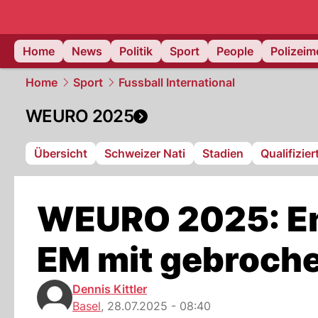
Home
News
Politik
Sport
People
Polizei
Home
Sport
Fussball International
WEURO 2025
Übersicht
Schweizer Nati
Stadien
Qualifizie
WEURO 2025: En
EM mit gebroch
Dennis Kittler
Basel
,
28.07.2025 - 08:40