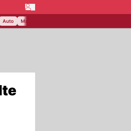
Auto
Matchcenter
Videos
Nau Plus
Lifestyle
lte