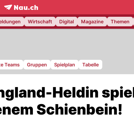
frontpage.
NAU.ch
meldungen
Wirtschaft
Digital
Magazine
Themen
rte Teams
Gruppen
Spielplan
Tabelle
gland-Heldin spie
enem Schienbein!