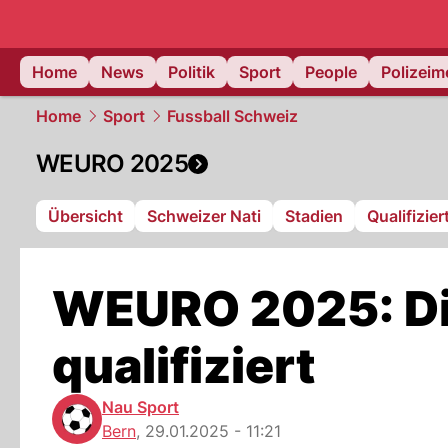
Home
News
Politik
Sport
People
Polizei
Home
Sport
Fussball Schweiz
WEURO 2025
Übersicht
Schweizer Nati
Stadien
Qualifizie
WEURO 2025: Di
qualifiziert
Nau Sport
Bern
,
29.01.2025 - 11:21