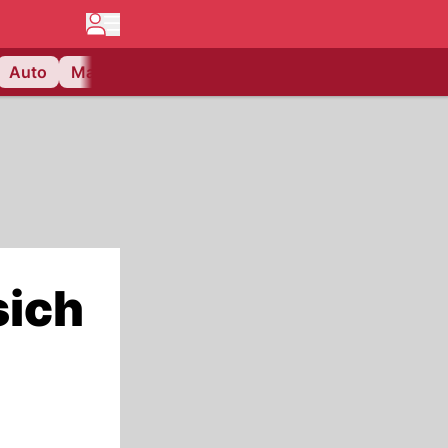
Auto
Matchcenter
Videos
Nau Plus
Lifestyle
sich