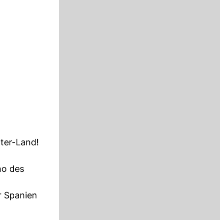
hter-Land!
ho des
er Spanien