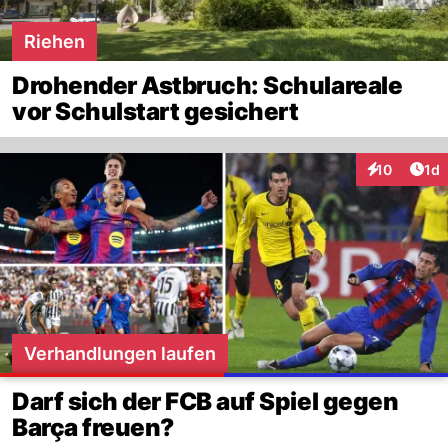
Riehen
Drohender Astbruch: Schulareale
vor Schulstart gesichert
Art
10
1d
Interaktione
Verhandlungen laufen
Darf sich der FCB auf Spiel gegen
Barça freuen?