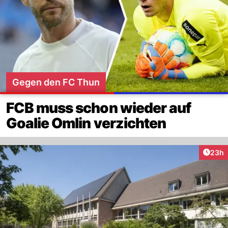
Gegen den FC Thun
FCB muss schon wieder auf
Goalie Omlin verzichten
Artik
23h