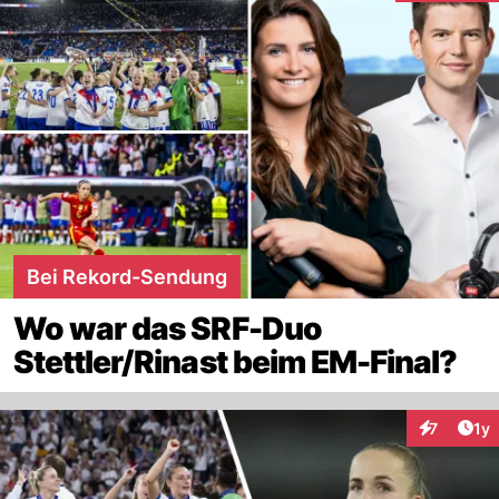
Bei Rekord-Sendung
Wo war das SRF-Duo
Stettler/Rinast beim EM-Final?
Art
7
1y
Interaktion