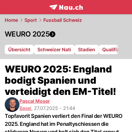
frontpage.
NAU.ch
Home
Sport
Fussball Schweiz
WEURO 2025
Übersicht
Schweizer Nati
Stadien
Qualifizierte
WEURO 2025: England
bodigt Spanien und
verteidigt den EM-Titel!
Pascal Moser
Basel
,
27.07.2025 - 21:44
Topfavorit Spanien verliert den Final der WEURO
2025. England hat im Penaltyschiessen die
stärkeren Nerven und holt sich den Titel erneut.