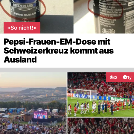
«So nicht!»
Pepsi-Frauen-EM-Dose mit
Schweizerkreuz kommt aus
Ausland
Art
32
1y
Interaktione