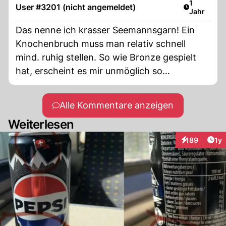
Artikel ver
1
User #3201 (nicht angemeldet)
Jahr
Das nenne ich krasser Seemannsgarn! Ein
Knochenbruch muss man relativ schnell
mind. ruhig stellen. So wie Bronze gespielt
hat, erscheint es mir unmöglich so
performen zu können wie sie es getan hat.
Die müsste ja wie ein Pferd sediert worden
Alle Kommentare anzeigen
sein. Was sich wiederum auf die
Weiterlesen
Leistungsfähig hätte auswirken müssen. Also
come on, es gibt bessere Scherze!
Art
189
1y
Interaktionen