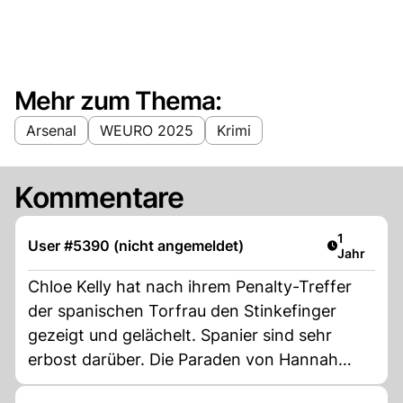
Mehr zum Thema:
Arsenal
WEURO 2025
Krimi
Kommentare
Artikel ver
1
User #5390 (nicht angemeldet)
Jahr
Chloe Kelly hat nach ihrem Penalty-Treffer
der spanischen Torfrau den Stinkefinger
gezeigt und gelächelt. Spanier sind sehr
erbost darüber. Die Paraden von Hannah
Hampton waren sehr gut.