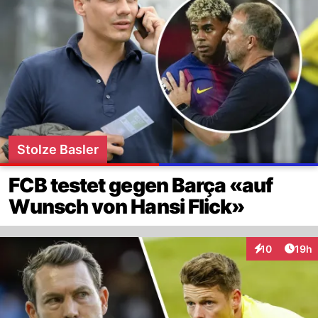
Stolze Basler
FCB testet gegen Barça «auf
Wunsch von Hansi Flick»
Artik
10
19h
Interaktionen