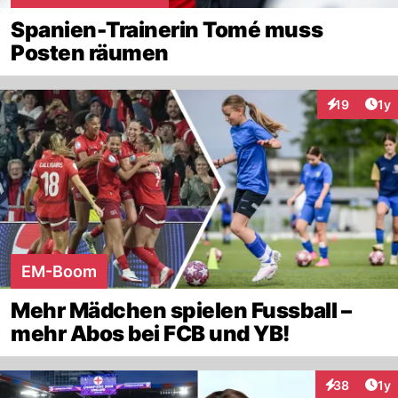
Spanien-Trainerin Tomé muss
Posten räumen
Art
19
1y
Interaktione
EM-Boom
Mehr Mädchen spielen Fussball –
mehr Abos bei FCB und YB!
Art
38
1y
Interaktione