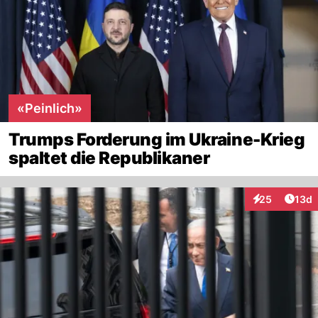
«Peinlich»
Trumps Forderung im Ukraine-Krieg
spaltet die Republikaner
Artik
25
13d
Interaktionen