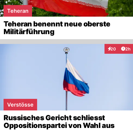
Teheran
Teheran benennt neue oberste
Militärführung
Arti
20
2h
Interaktionen
Verstösse
Russisches Gericht schliesst
Oppositionspartei von Wahl aus