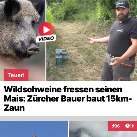
Teuer!
Wildschweine fressen seinen
Mais: Zürcher Bauer baut 15km-
Zaun
Art
36
1h
Interaktione