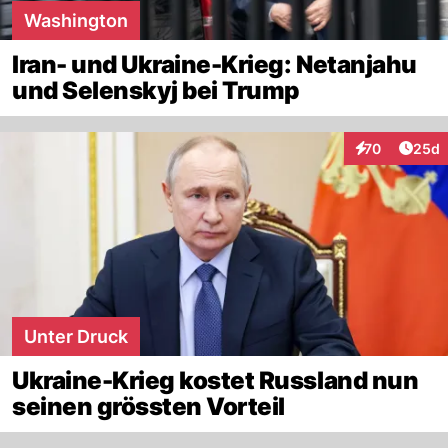
Washington
Iran- und Ukraine-Krieg: Netanjahu
und Selenskyj bei Trump
Artik
70
25d
Interaktionen
Unter Druck
Ukraine-Krieg kostet Russland nun
seinen grössten Vorteil