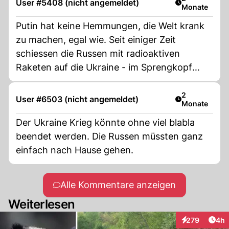
User #5408 (nicht angemeldet)
Monate
Putin hat keine Hemmungen, die Welt krank
zu machen, egal wie. Seit einiger Zeit
schiessen die Russen mit radioaktiven
Raketen auf die Ukraine - im Sprengkopf
werden spezielle Stäbe aus abgereichertem
Uran verwendet. Radioaktivität fürs Volk.
Artikel veröff
2
User #6503 (nicht angemeldet)
Monate
Putin hat also auch keine Hemmungen, den
absolut perversen Krieg zu führen.
Der Ukraine Krieg könnte ohne viel blabla
beendet werden. Die Russen müssten ganz
einfach nach Hause gehen.
Alle Kommentare anzeigen
Weiterlesen
Arti
279
4h
Interaktionen