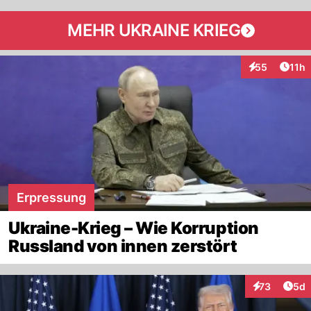
MEHR UKRAINE KRIEG
Artik
55
11h
Interaktionen
Erpressung
Ukraine-Krieg – Wie Korruption
Russland von innen zerstört
Arti
73
5d
Interaktionen