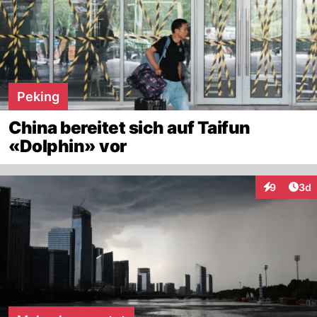
Peking
China bereitet sich auf Taifun
«Dolphin» vor
Arti
9
3d
Interaktion