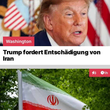
Washington
Trump fordert Entschädigung von
Iran
Art
3
1h
Interaktion