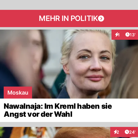
MEHR IN POLITIK
Arti
1
13'
Interaktion
Moskau
Nawalnaja: Im Kreml haben sie
Angst vor der Wahl
Arti
2
24'
Interaktione