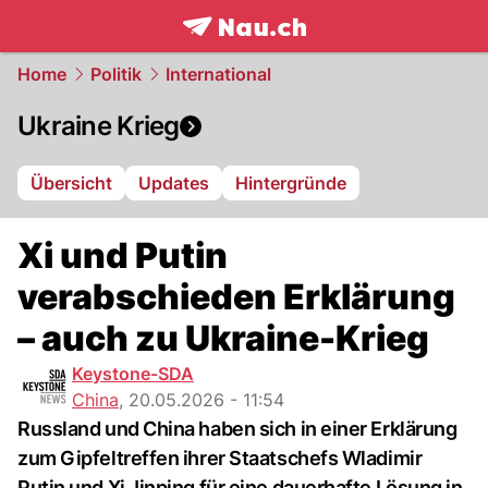
frontpage.
NAU.ch
Home
Politik
International
Ukraine Krieg
Übersicht
Updates
Hintergründe
Xi und Putin
verabschieden Erklärung
– auch zu Ukraine-Krieg
Keystone-SDA
China
,
20.05.2026 - 11:54
Russland und China haben sich in einer Erklärung
zum Gipfeltreffen ihrer Staatschefs Wladimir
Putin und Xi Jinping für eine dauerhafte Lösung in