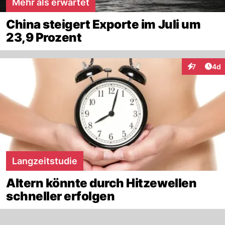
Mehr als erwartet
China steigert Exporte im Juli um
23,9 Prozent
Arti
7
4d
Interaktion
Langzeitstudie
Altern könnte durch Hitzewellen
schneller erfolgen