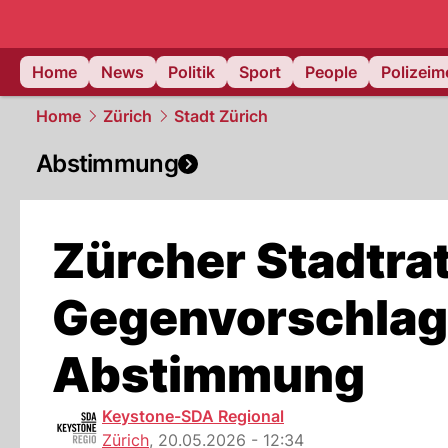
Home
News
Politik
Sport
People
Polizei
Home
Zürich
Stadt Zürich
Abstimmung
Zürcher Stadtrat
Gegenvorschlag
Abstimmung
Keystone-SDA Regional
Zürich
,
20.05.2026 - 12:34