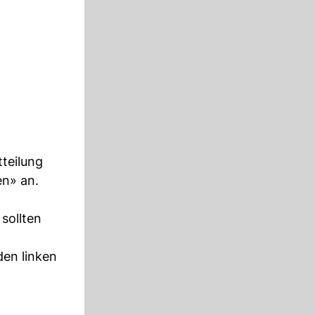
teilung
n» an.
sollten
den linken