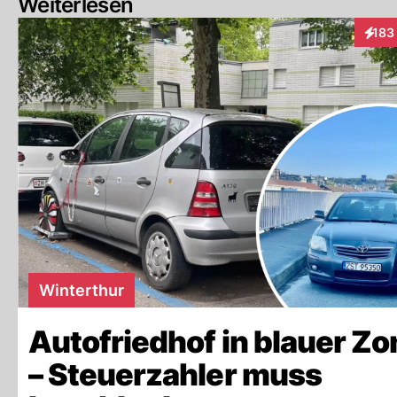
Weiterlesen
183
Inter
Winterthur
Autofriedhof in blauer Zo
– Steuerzahler muss