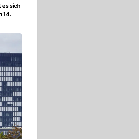
 es sich
m 14.