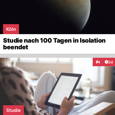
Köln
Studie nach 100 Tagen in Isolation
beendet
Arti
4
2d
Interaktion
Studie