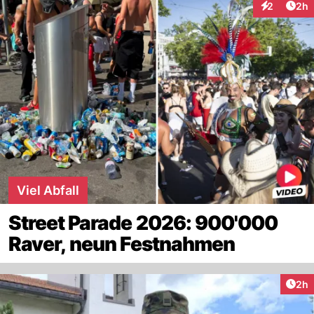
Arti
2
2h
Interaktion
Viel Abfall
Street Parade 2026: 900'000
Raver, neun Festnahmen
Arti
2h