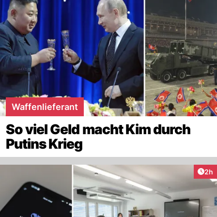
Waffenlieferant
So viel Geld macht Kim durch
Putins Krieg
Arti
2h