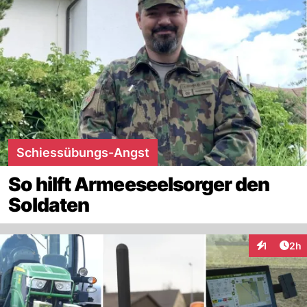
Schiessübungs-Angst
So hilft Armeeseelsorger den
Soldaten
Arti
1
2h
Interaktion