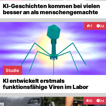
KI-Geschichten kommen bei vielen
besser an als menschengemachte
Arti
17
2d
Interaktione
Studie
KI entwickelt erstmals
funktionsfähige Viren im Labor
Arti
30
2d
Interaktionen