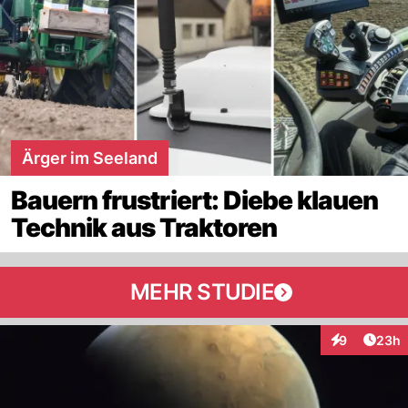
Ärger im Seeland
Bauern frustriert: Diebe klauen
Technik aus Traktoren
MEHR STUDIE
Artik
9
23h
Interaktionen