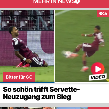
MEHR IN NEWS
Arti
2h
Bitter für GC
So schön trifft Servette-
Neuzugang zum Sieg