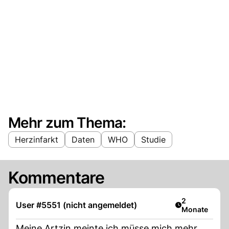
Mehr zum Thema:
Herzinfarkt
Daten
WHO
Studie
Kommentare
Artikel veröff
2
User #5551 (nicht angemeldet)
Monate
Meine Artzin meinte ich müsse mich mehr