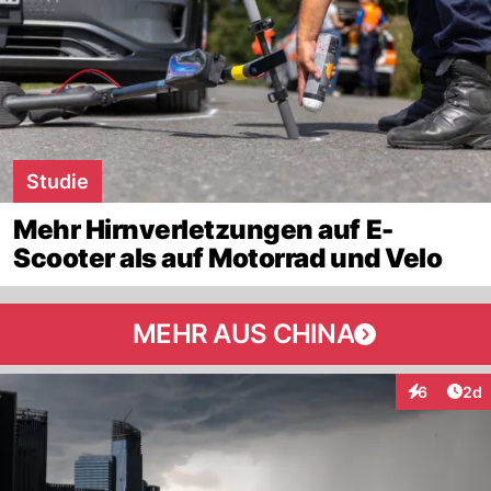
Studie
Mehr Hirnverletzungen auf E-
Scooter als auf Motorrad und Velo
MEHR AUS CHINA
Arti
6
2d
Interaktion