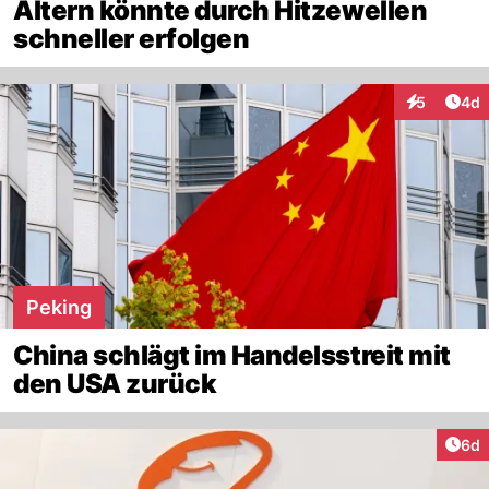
Altern könnte durch Hitzewellen
schneller erfolgen
Arti
5
4d
Interaktion
Peking
China schlägt im Handelsstreit mit
den USA zurück
Arti
6d