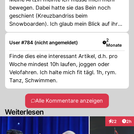
bewegen. Dabei hatte sie das Bein noch
geschient (Kreuzbandriss beim
Snowboarden). Ich glaub mein Blick auf ihr
Knie reichte, seither hat sie das Thema Sport
nicht mehr angesprochen😂.
Artikel veröff
2
User #784 (nicht angemeldet)
Monate
Finde dies eine interessant Artikel, d.h. pro
Woche mindest 10h laufen, joggen oder
Velofahren. Ich halte mich fit tägl. 1h, rym.
Tanz, Schwimmen.
Alle Kommentare anzeigen
Weiterlesen
Arti
22
2h
Interaktionen