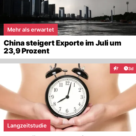
Mehr als erwartet
China steigert Exporte im Juli um
23,9 Prozent
Arti
7
3d
Interaktion
Langzeitstudie