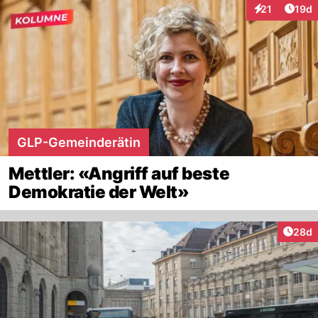
Artik
21
19d
Interaktionen
GLP-Gemeinderätin
Mettler: «Angriff auf beste
Demokratie der Welt»
Artik
28d