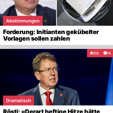
Abstimmungen
Forderung: Initianten gekübelter
Vorlagen sollen zahlen
Art
202
1h
Interaktionen
Dramatisch
Rösti: «Derart heftige Hitze hätte