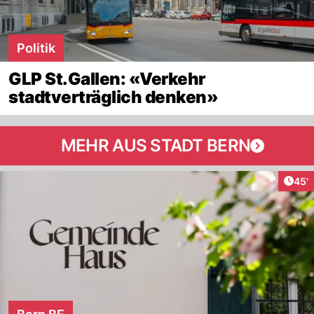
Politik
GLP St.Gallen: «Verkehr
stadtverträglich denken»
MEHR AUS STADT BERN
Arti
45'