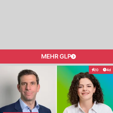
MEHR GLP
Arti
20
4d
Interaktionen