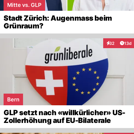
Mitte vs. GLP
Stadt Zürich: Augenmass beim
Grünraum?
Artik
32
13d
Interaktionen
Bern
GLP setzt nach «willkürlicher» US-
Zollerhöhung auf EU-Bilaterale