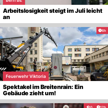
Bern BE
Arbeitslosigkeit steigt im Juli leicht
an
Arti
6h
Feuerwehr Viktoria
Spektakel im Breitenrain: Ein
Gebäude zieht um!
Artik
10
12h