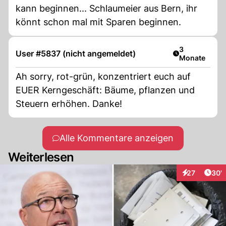
kann beginnen... Schlaumeier aus Bern, ihr
könnt schon mal mit Sparen beginnen.
Artikel veröff
3
User #5837 (nicht angemeldet)
Monate
Ah sorry, rot-grün, konzentriert euch auf
EUER Kerngeschäft: Bäume, pflanzen und
Steuern erhöhen. Danke!
Alle Kommentare anzeigen
Weiterlesen
Arti
27
30'
Interaktionen