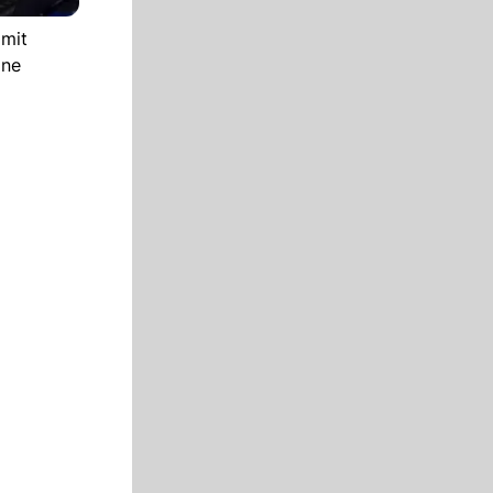
 mit
one