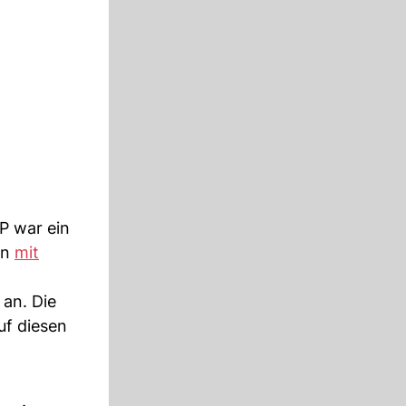
P war ein
ln
mit
an. Die
uf diesen