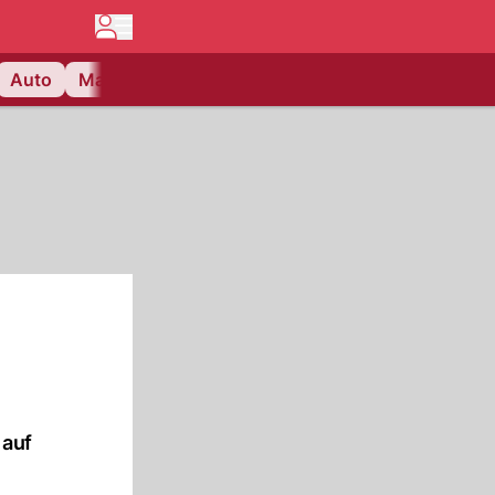
Auto
Matchcenter
Videos
Nau Plus
Lifestyle
 auf