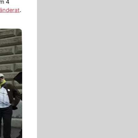
um 4
änderat
.