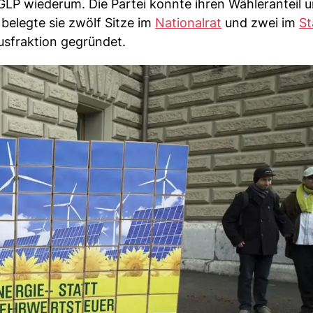
 GLP wiederum. Die Partei konnte ihren Wähleranteil 
belegte sie zwölf Sitze im
Nationalrat
und zwei im
St
usfraktion gegründet.