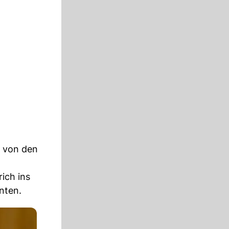
e von den
ich ins
nten.