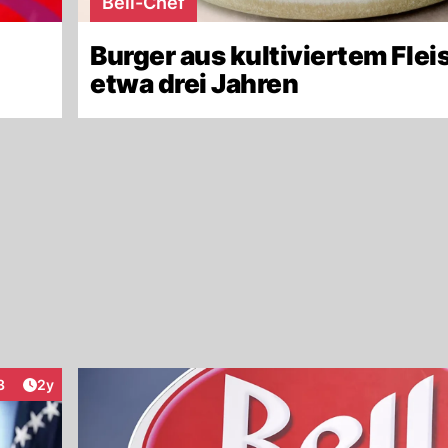
Bell-Chef
Burger aus kultiviertem Flei
etwa drei Jahren
Artikel veröffentlicht:
3
2y
teraktionen