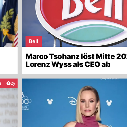
Bell
Marco Tschanz löst Mitte 2
Lorenz Wyss als CEO ab
Artikel veröffentlicht:
2
2y
raktionen