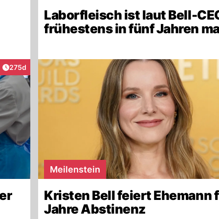
-
Laborfleisch ist laut Bell-CE
frühestens in fünf Jahren ma
Artikel veröffentlicht:
275d
raktionen
Meilenstein
er
Kristen Bell feiert Ehemann f
Jahre Abstinenz