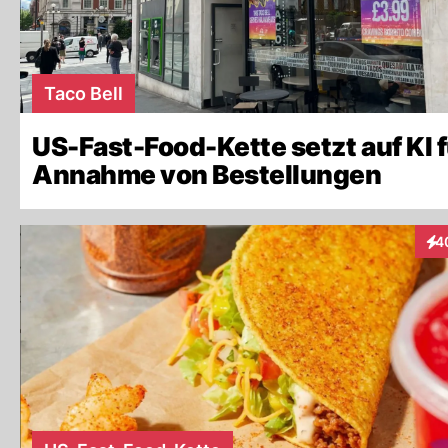
Taco Bell
US-Fast-Food-Kette setzt auf KI f
Annahme von Bestellungen
4
Int