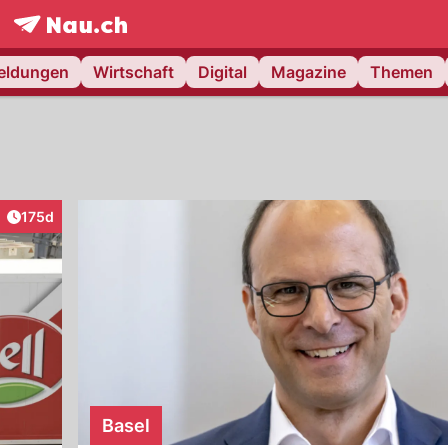
frontpage.
NAU.ch
meldungen
Wirtschaft
Digital
Magazine
Themen
Artikel veröffentlicht:
175d
raktionen
Basel