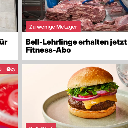
Zu wenige Metzger
ür
Bell-Lehrlinge erhalten jetz
Fitness-Abo
Artikel veröffentlicht:
0
2y
eraktionen