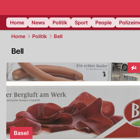
Home
News
Politik
Sport
People
Polizei
Home
Politik
Bell
Bell
4
Inte
Basel