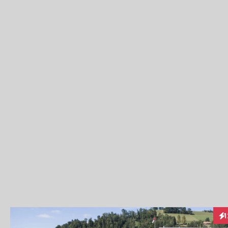
1
Int