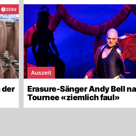
Artikel veröffentlicht:
359d
ktionen
Auszeit
n der
Erasure-Sänger Andy Bell na
Tournee «ziemlich faul»