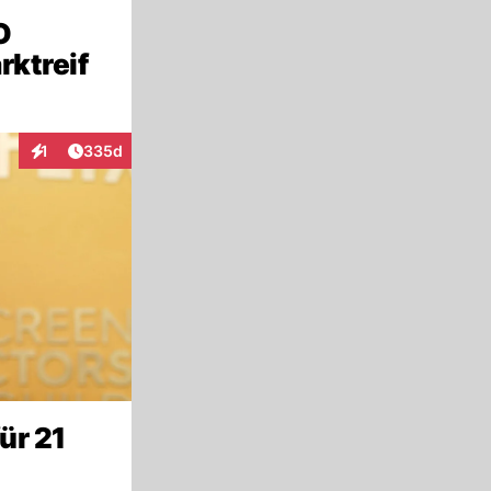
O
rktreif
Artikel veröffentlicht:
1
335d
Interaktionen
ür 21