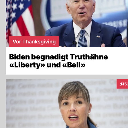
Vor Thanksgiving
Biden begnadigt Truthähne
«Liberty» und «Bell»
15
Inte