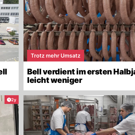
Trotz mehr Umsatz
ll
Bell verdient im ersten Halbj
leicht weniger
Artikel veröffentlicht:
2y