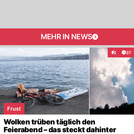
MEHR IN NEWS
Arti
2
31'
Interaktion
Frust
Wolken trüben täglich den
Feierabend – das steckt dahinter