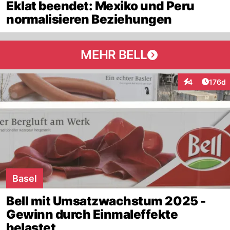
Eklat beendet: Mexiko und Peru
normalisieren Beziehungen
MEHR BELL
Artike
4
176d
Interaktionen
Basel
Bell mit Umsatzwachstum 2025 -
Gewinn durch Einmaleffekte
belastet