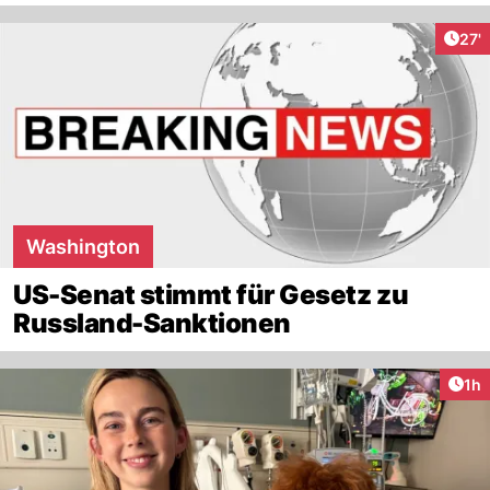
Arti
27'
Washington
US-Senat stimmt für Gesetz zu
Russland-Sanktionen
Art
1h