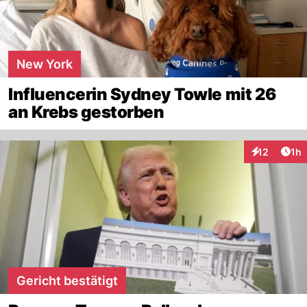
New York
Influencerin Sydney Towle mit 26
an Krebs gestorben
Art
12
1h
Interaktione
Gericht bestätigt