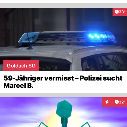
Arti
33'
Goldach SG
59-Jähriger vermisst – Polizei sucht
Marcel B.
Arti
1
32'
Interaktion