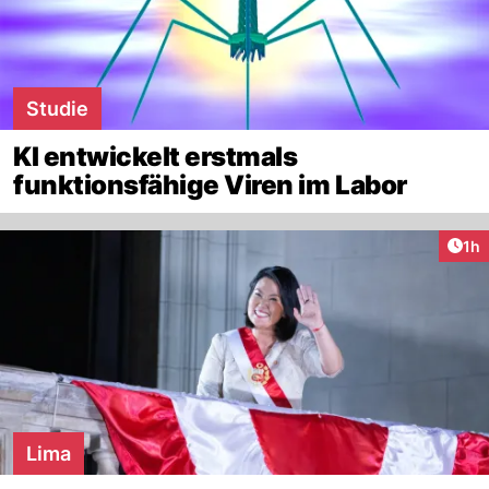
Studie
KI entwickelt erstmals
funktionsfähige Viren im Labor
Art
1h
Lima