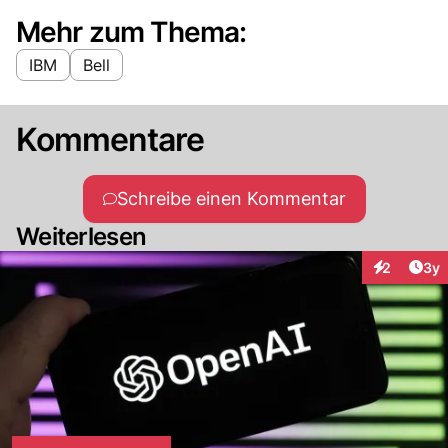
Mehr zum Thema:
IBM
Bell
Kommentare
Schreibe einen Kommentar
Weiterlesen
Arti
2
3y
Interaktion