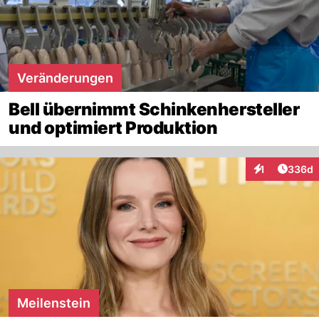
Veränderungen
Bell übernimmt Schinkenhersteller
und optimiert Produktion
Artikel
1
336d
Interaktionen
Meilenstein