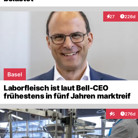
Artikel
27
226d
Interaktionen
Basel
Laborfleisch ist laut Bell-CEO
frühestens in fünf Jahren marktreif
Artike
5
276d
Interaktionen