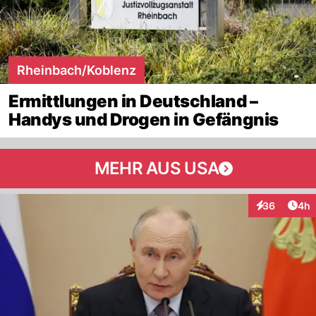
Rheinbach/Koblenz
Ermittlungen in Deutschland –
Handys und Drogen in Gefängnis
MEHR AUS USA
Arti
36
4h
Interaktionen