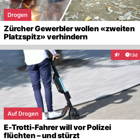
Drogen
Zürcher Gewerbler wollen «zweiten
Platzspitz» verhindern
Artik
7
13d
Interaktione
Auf Drogen
E-Trotti-Fahrer will vor Polizei
flüchten – und stürzt