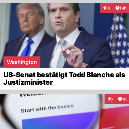
Artik
16
19h
Interaktionen
Washington
US-Senat bestätigt Todd Blanche als
Justizminister
Art
6
1d
Interaktion