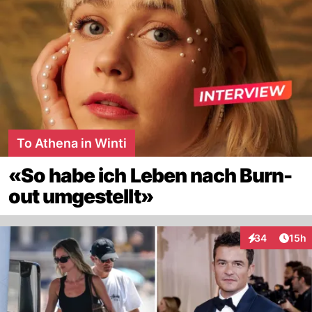
To Athena in Winti
«So habe ich Leben nach Burn-
out umgestellt»
Artik
34
15h
Interaktionen