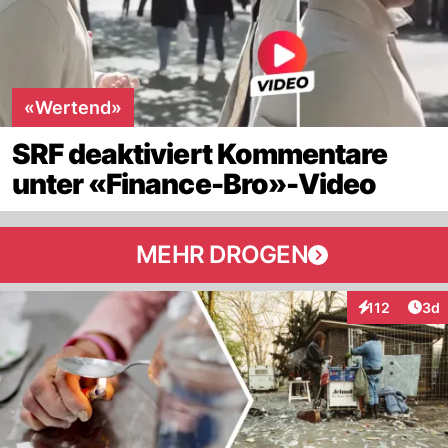
«Wertend»
SRF deaktiviert Kommentare
unter «Finance-Bro»-Video
MEHR DROGEN
Arti
112
3d
Interaktionen