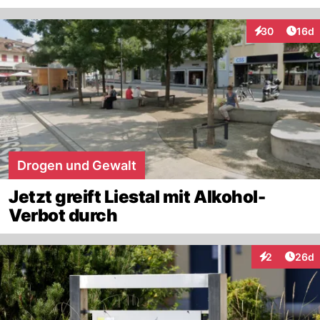
Artik
30
16d
Interaktionen
Drogen und Gewalt
Jetzt greift Liestal mit Alkohol-
Verbot durch
Artik
2
26d
Interaktionen