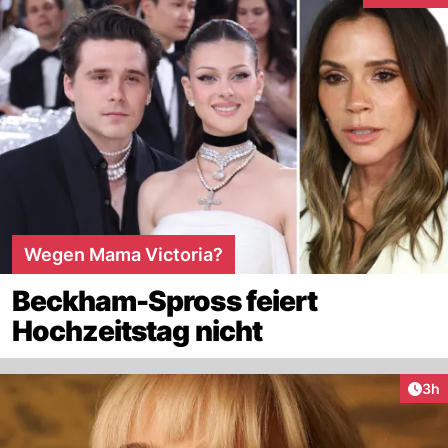
Wegen Mama Victoria?
Beckham-Spross feiert
Hochzeitstag nicht
Arti
3h