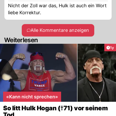
Nicht der Zoll war das, Hulk ist auch ein Wort
liebe Korrektur.
Alle Kommentare anzeigen
Weiterlesen
Art
1y
«Kann nicht sprechen»
So litt Hulk Hogan (†71) vor seinem
Tod