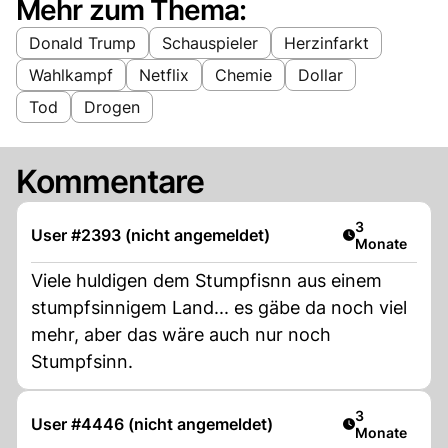
Mehr zum Thema:
Donald Trump
Schauspieler
Herzinfarkt
Wahlkampf
Netflix
Chemie
Dollar
Tod
Drogen
Kommentare
Artikel veröff
3
User #2393 (nicht angemeldet)
Monate
Viele huldigen dem Stumpfisnn aus einem
stumpfsinnigem Land... es gäbe da noch viel
mehr, aber das wäre auch nur noch
Stumpfsinn.
Artikel veröff
3
User #4446 (nicht angemeldet)
Monate