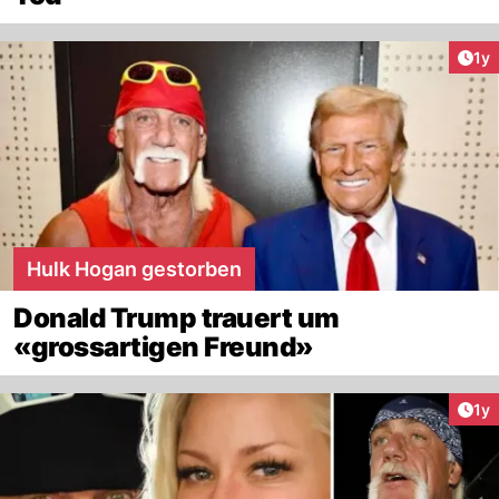
Art
1y
Hulk Hogan gestorben
Donald Trump trauert um
«grossartigen Freund»
Art
1y