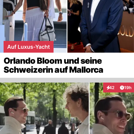
Auf Luxus-Yacht
Orlando Bloom und seine
Schweizerin auf Mallorca
Artik
42
19h
Interaktionen