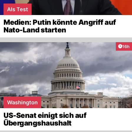
Als Test
Medien: Putin könnte Angriff auf
Nato-Land starten
Artik
16h
Washington
US-Senat einigt sich auf
Übergangshaushalt