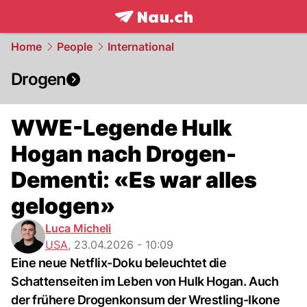
frontpage.
NAU.ch
Home
People
International
Drogen
WWE-Legende Hulk
Hogan nach Drogen-
Dementi: «Es war alles
gelogen»
Luca Micheli
USA
,
23.04.2026 - 10:09
Eine neue Netflix-Doku beleuchtet die
Schattenseiten im Leben von Hulk Hogan. Auch
der frühere Drogenkonsum der Wrestling-Ikone