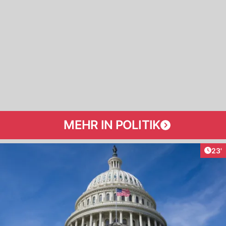
MEHR IN POLITIK
Arti
23'