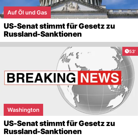
Auf Öl und Gas
US-Senat stimmt für Gesetz zu
Russland-Sanktionen
Arti
53'
Washington
US-Senat stimmt für Gesetz zu
Russland-Sanktionen