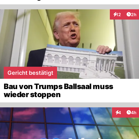
Arti
12
2h
Interaktione
Gericht bestätigt
Bau von Trumps Ballsaal muss
wieder stoppen
Arti
4
4h
Interaktion