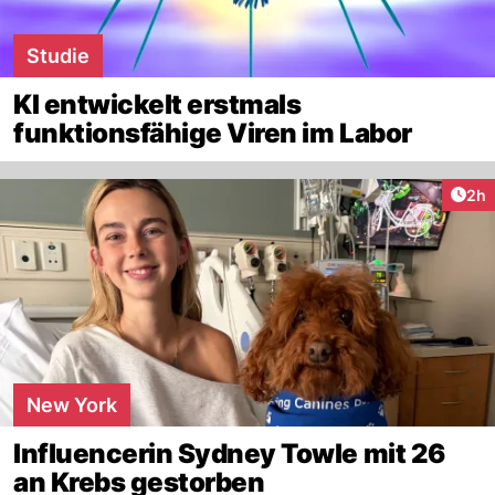
Studie
KI entwickelt erstmals
funktionsfähige Viren im Labor
Arti
2h
New York
Influencerin Sydney Towle mit 26
an Krebs gestorben