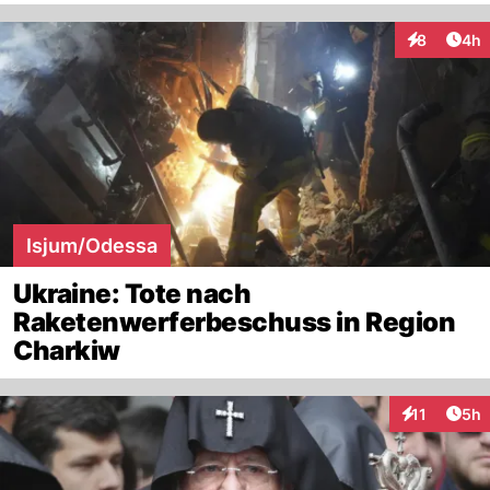
Arti
8
4h
Interaktion
Isjum/Odessa
Ukraine: Tote nach
Raketenwerferbeschuss in Region
Charkiw
Arti
11
5h
Interaktione