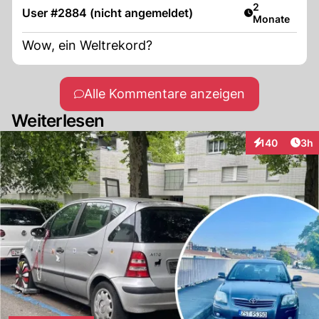
Artikel veröff
2
User #2884 (nicht angemeldet)
Monate
Wow, ein Weltrekord?
Alle Kommentare anzeigen
Weiterlesen
Arti
140
3h
Interaktionen