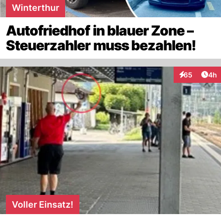
Winterthur
Autofriedhof in blauer Zone –
Steuerzahler muss bezahlen!
Arti
65
4h
Interaktionen
Voller Einsatz!