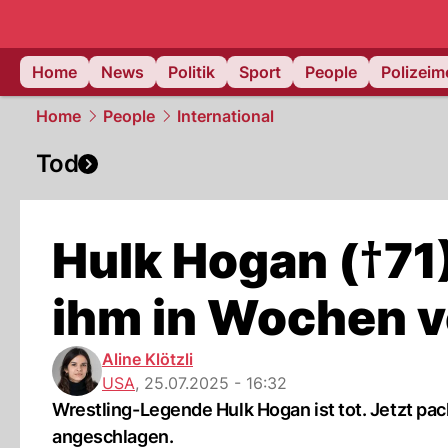
Home
News
Politik
Sport
People
Polizei
Home
People
International
Tod
Hulk Hogan (†71)
ihm in Wochen v
Aline Klötzli
USA
,
25.07.2025 - 16:32
Wrestling-Legende Hulk Hogan ist tot. Jetzt pack
angeschlagen.