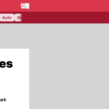
Auto
Matchcenter
Videos
Nau Plus
Lifestyle
 es
tark