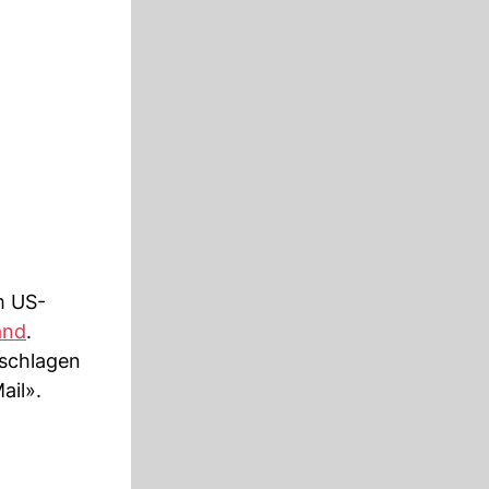
m US-
and
.
eschlagen
ail».