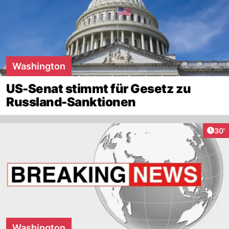
Washington
US-Senat stimmt für Gesetz zu
Russland-Sanktionen
Arti
30'
Washington