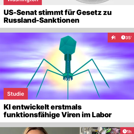
US-Senat stimmt für Gesetz zu
Russland-Sanktionen
Arti
1
35'
Interaktion
Studie
KI entwickelt erstmals
funktionsfähige Viren im Labor
Art
1h