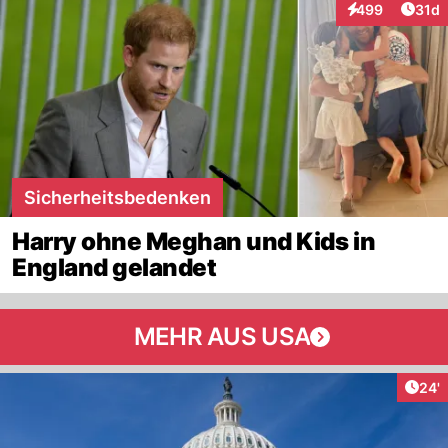
Artik
499
31d
Interaktionen
Sicherheitsbedenken
Harry ohne Meghan und Kids in
England gelandet
MEHR AUS USA
Arti
24'