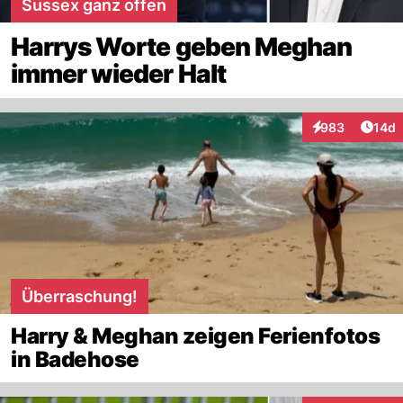
Sussex ganz offen
Harrys Worte geben Meghan
immer wieder Halt
Artik
983
14d
Interaktionen
Überraschung!
Harry & Meghan zeigen Ferienfotos
in Badehose