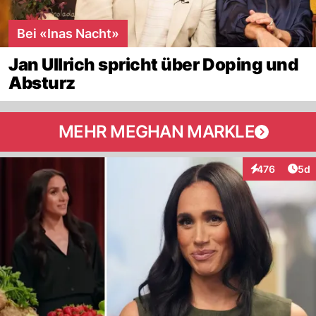
Bei «Inas Nacht»
Jan Ullrich spricht über Doping und
Absturz
MEHR MEGHAN MARKLE
Arti
476
5d
Interaktionen