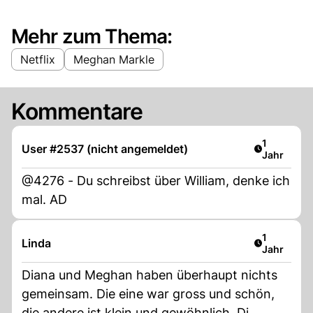
Mehr zum Thema:
Netflix
Meghan Markle
Kommentare
Artikel ver
1
User #2537 (nicht angemeldet)
Jahr
@4276 - Du schreibst über William, denke ich
mal. AD
Artikel ver
1
Linda
Jahr
Diana und Meghan haben überhaupt nichts
gemeinsam. Die eine war gross und schön,
die andere ist klein und gewöhnlich. Di