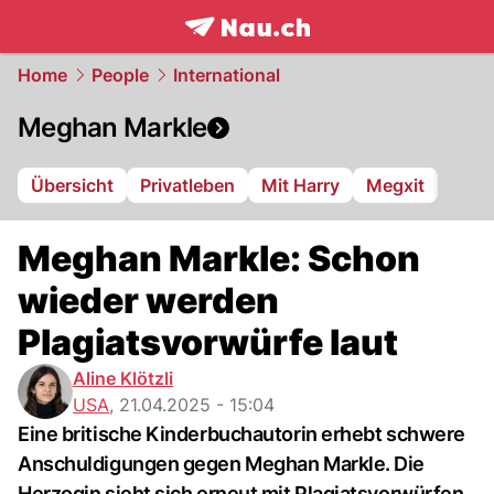
frontpage.
NAU.ch
Home
People
International
Meghan Markle
Übersicht
Privatleben
Mit Harry
Megxit
Meghan Markle: Schon
wieder werden
Plagiatsvorwürfe laut
Aline Klötzli
USA
,
21.04.2025 - 15:04
Eine britische Kinderbuchautorin erhebt schwere
Anschuldigungen gegen Meghan Markle. Die
Herzogin sieht sich erneut mit Plagiatsvorwürfen