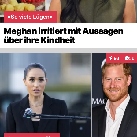
«So viele Lügen»
Meghan irritiert mit Aussagen
über ihre Kindheit
Arti
193
5d
Interaktionen