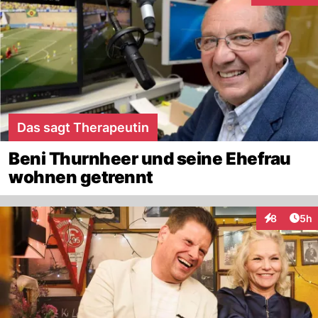
Das sagt Therapeutin
Beni Thurnheer und seine Ehefrau
wohnen getrennt
Arti
8
5h
Interaktion