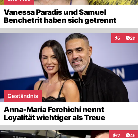
Vanessa Paradis und Samuel
Benchetrit haben sich getrennt
Arti
5
2h
Interaktion
Geständnis
Anna-Maria Ferchichi nennt
Loyalität wichtiger als Treue
Arti
77
4h
Interaktione