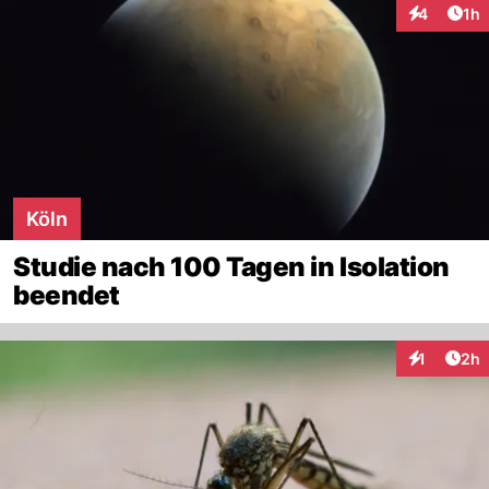
Art
4
1h
Interaktion
Köln
Studie nach 100 Tagen in Isolation
beendet
Arti
1
2h
Interaktion