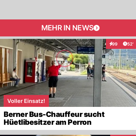
MEHR IN NEWS
Arti
99
52'
Interaktionen
Voller Einsatz!
Berner Bus-Chauffeur sucht
Hüetlibesitzer am Perron