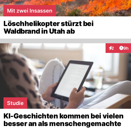
Mit zwei Insassen
Löschhelikopter stürzt bei
Waldbrand in Utah ab
Arti
2
9h
Interaktion
Studie
KI-Geschichten kommen bei vielen
besser an als menschengemachte