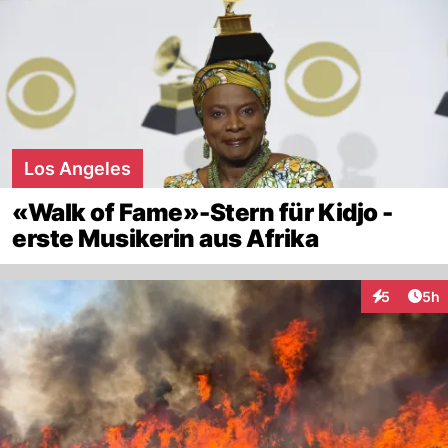
Los Angeles
«Walk of Fame»-Stern für Kidjo -
erste Musikerin aus Afrika
Arti
5
5h
Interaktion