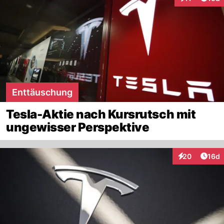
Interaktionen
Enttäuschung
Tesla-Aktie nach Kursrutsch mit
ungewisser Perspektive
Artik
20
16d
Interaktionen