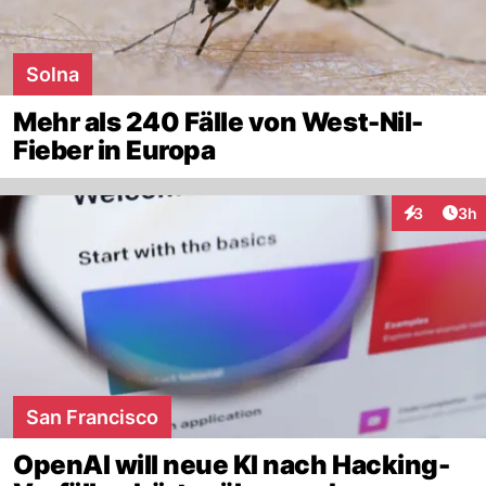
Solna
Mehr als 240 Fälle von West-Nil-
Fieber in Europa
Arti
3
3h
Interaktion
San Francisco
OpenAI will neue KI nach Hacking-