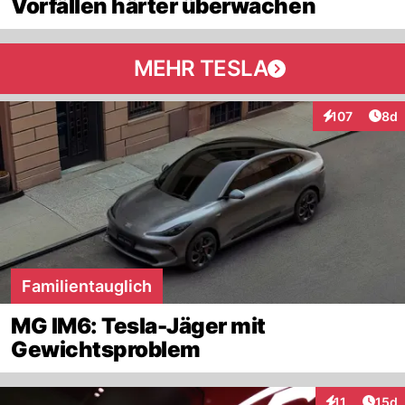
Vorfällen härter überwachen
MEHR TESLA
Arti
107
8d
Interaktionen
Familientauglich
MG IM6: Tesla-Jäger mit
Gewichtsproblem
Artik
11
15d