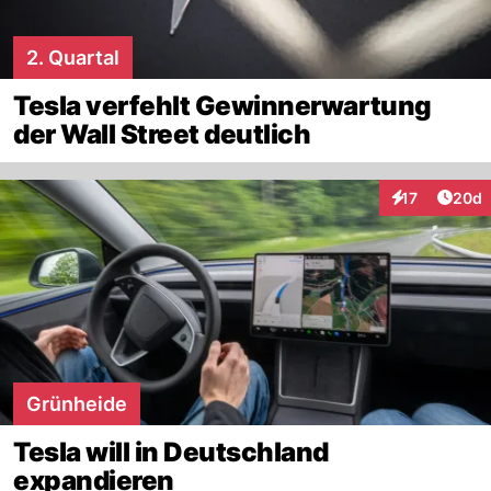
2. Quartal
Tesla verfehlt Gewinnerwartung
der Wall Street deutlich
Artik
17
20d
Interaktionen
Grünheide
Tesla will in Deutschland
expandieren