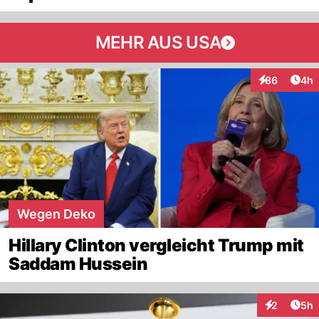
MEHR AUS USA
Arti
86
4h
Interaktionen
Wegen Deko
Hillary Clinton vergleicht Trump mit
Saddam Hussein
Arti
2
5h
Interaktion