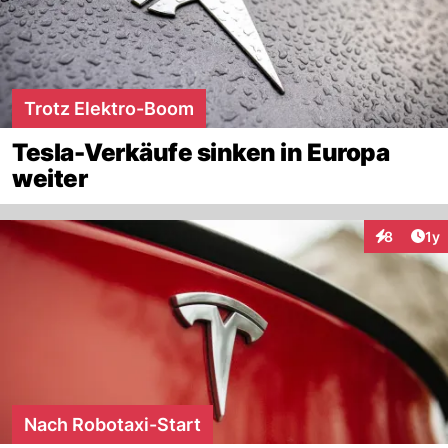
Trotz Elektro-Boom
Tesla-Verkäufe sinken in Europa
weiter
Art
8
1y
Interaktion
Nach Robotaxi-Start