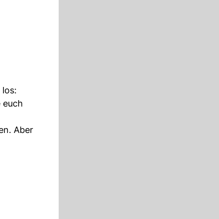
 los:
e euch
en. Aber