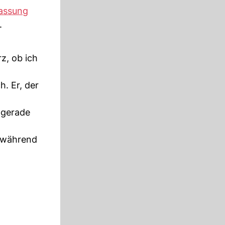
fassung
.
z, ob ich
. Er, der
 gerade
, während