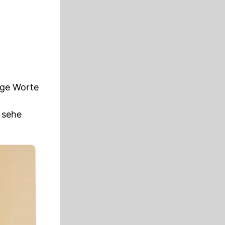
ige Worte
 sehe