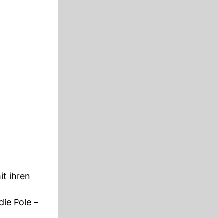
it ihren
ie Pole –