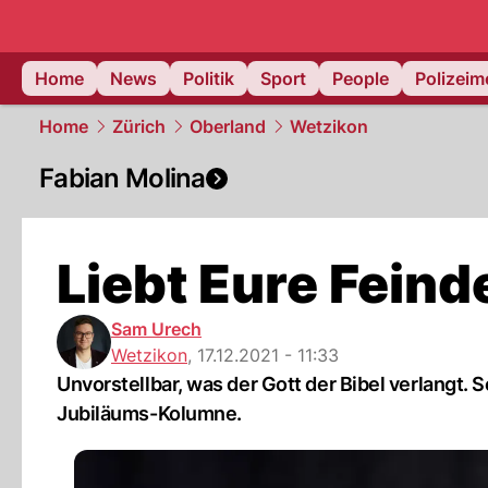
Home
News
Politik
Sport
People
Polizei
Home
Zürich
Oberland
Wetzikon
Fabian Molina
Liebt Eure Feind
Sam Urech
Wetzikon
,
17.12.2021 - 11:33
Unvorstellbar, was der Gott der Bibel verlangt
Jubiläums-Kolumne.