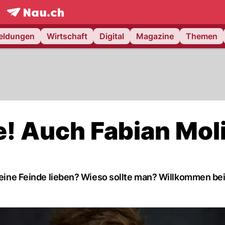
frontpage.
NAU.ch
meldungen
Wirtschaft
Digital
Magazine
Themen
e! Auch Fabian Mol
. Seine Feinde lieben? Wieso sollte man? Willkommen be