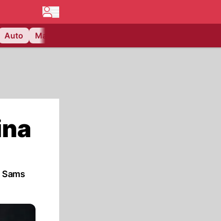
Auto
Matchcenter
Videos
Nau Plus
Lifestyle
ina
i Sams