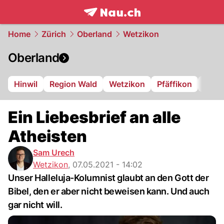
frontpage.
NAU.ch
Home
Zürich
Oberland
Wetzikon
Oberland
Hinwil
Region Wald
Wetzikon
Pfäffikon
Dübe
Ein Liebesbrief an alle
Atheisten
Sam Urech
Wetzikon
,
07.05.2021 - 14:02
Unser Halleluja-Kolumnist glaubt an den Gott der
Bibel, den er aber nicht beweisen kann. Und auch
gar nicht will.