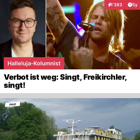
Arti
1'383
5y
Interaktionen
Halleluja-Kolumnist
Verbot ist weg: Singt, Freikirchler,
singt!