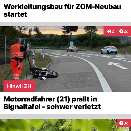
Werkleitungsbau für ZOM-Neubau
startet
Arti
12
2d
Interaktione
Hinwil ZH
Motorradfahrer (21) prallt in
Signaltafel – schwer verletzt
Arti
3d