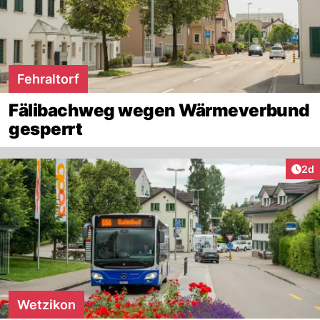
Fehraltorf
Fälibachweg wegen Wärmeverbund
gesperrt
Arti
2d
Wetzikon