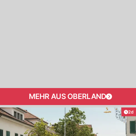
MEHR AUS OBERLAND
Arti
2d