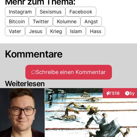
Mehr zum Thema:
Instagram
Sexismus
Facebook
Bitcoin
Twitter
Kolumne
Angst
Vater
Jesus
Krieg
Islam
Hass
Kommentare
Schreibe einen Kommentar
Weiterlesen
Arti
1'516
5y
Interaktionen