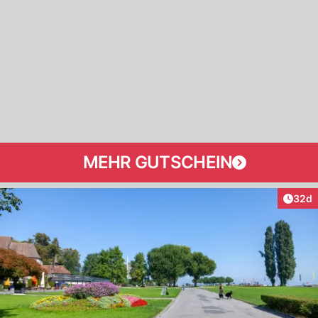
MEHR GUTSCHEIN
Artik
32d