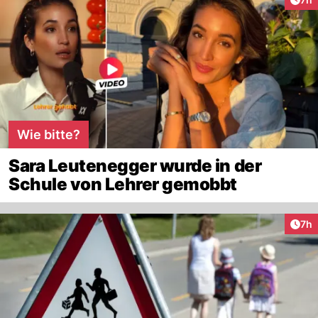
Wie bitte?
Sara Leutenegger wurde in der
Schule von Lehrer gemobbt
Arti
7h