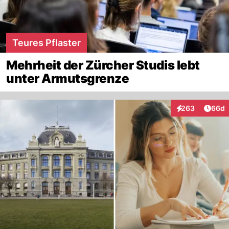
Teures Pflaster
Mehrheit der Zürcher Studis lebt
unter Armutsgrenze
Artik
263
66d
Interaktionen