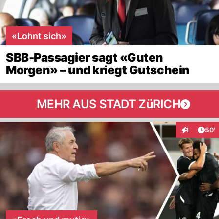
«Lohnt sich»
SBB-Passagier sagt «Guten
Morgen» – und kriegt Gutschein
MEHR AUS STADT ZüRICH
Arti
1
50'
Interaktion