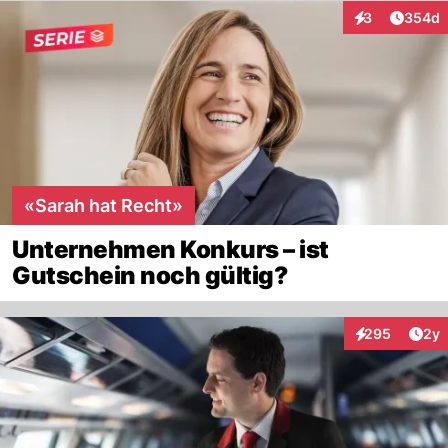
Artikel
3
354d
Interaktionen
«Sarah hat Recht»
Unternehmen Konkurs – ist
Gutschein noch gültig?
Arti
295
2y
Interaktionen