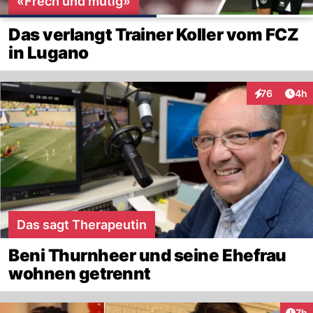
«Frech und mutig»
Das verlangt Trainer Koller vom FCZ
in Lugano
Arti
76
4h
Interaktionen
Das sagt Therapeutin
Beni Thurnheer und seine Ehefrau
wohnen getrennt
Arti
7h