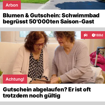
Arbon
Blumen & Gutschein: Schwimmbad
begrüsst 50'000ten Saison-Gast
Artike
8
188d
Interaktionen
Achtung!
Gutschein abgelaufen? Er ist oft
trotzdem noch gültig