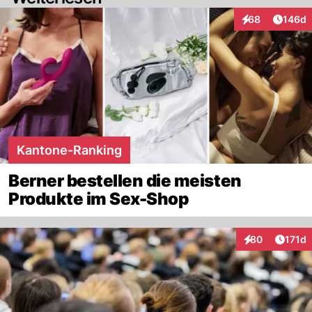
Artike
68
146d
Interaktionen
Kantone-Ranking
Berner bestellen die meisten
Produkte im Sex-Shop
Artike
80
171d
Interaktionen