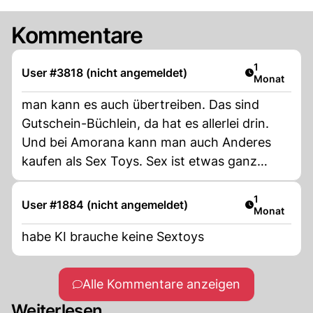
Kommentare
Artikel veröf
1
User #3818 (nicht angemeldet)
Monat
man kann es auch übertreiben. Das sind
Gutschein-Büchlein, da hat es allerlei drin.
Und bei Amorana kann man auch Anderes
kaufen als Sex Toys. Sex ist etwas ganz
Normales. Bin sonst nah bei der EDU, aber
hier übertreiben sie.
Artikel veröf
1
User #1884 (nicht angemeldet)
Monat
habe KI brauche keine Sextoys
Alle Kommentare anzeigen
Weiterlesen