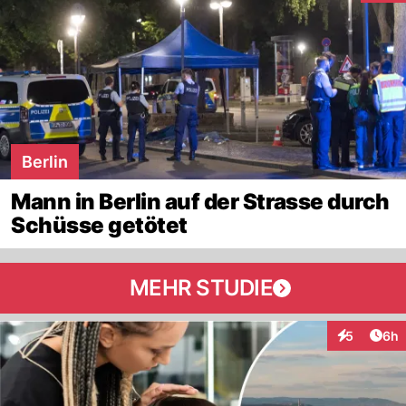
Berlin
Mann in Berlin auf der Strasse durch
Schüsse getötet
MEHR STUDIE
Arti
5
6h
Interaktion