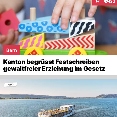
Artik
7
42d
Interaktionen
Bern
Kanton begrüsst Festschreiben
gewaltfreier Erziehung im Gesetz