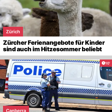
Zürich
Zürcher Ferienangebote für Kinder
sind auch im Hitzesommer beliebt
Arti
10'
Canberra