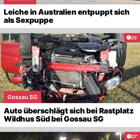
Leiche in Australien entpuppt sich
als Sexpuppe
Arti
25'
Gossau SG
Auto überschlägt sich bei Rastplatz
Wildhus Süd bei Gossau SG
Arti
27'