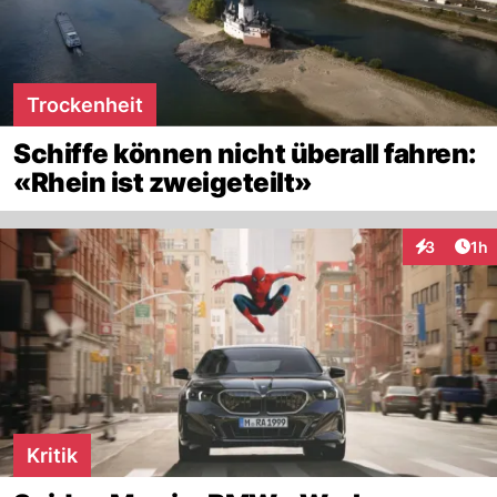
Trockenheit
Schiffe können nicht überall fahren:
«Rhein ist zweigeteilt»
Art
3
1h
Interaktion
Kritik