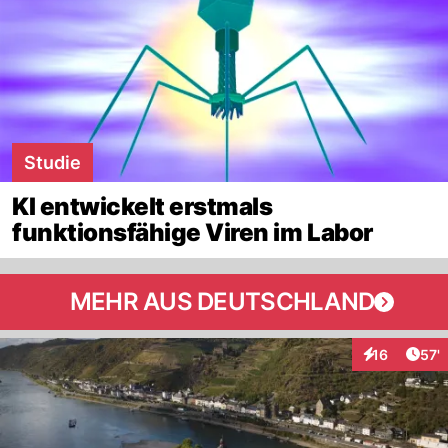
Studie
KI entwickelt erstmals
funktionsfähige Viren im Labor
MEHR AUS DEUTSCHLAND
Arti
16
57'
Interaktionen