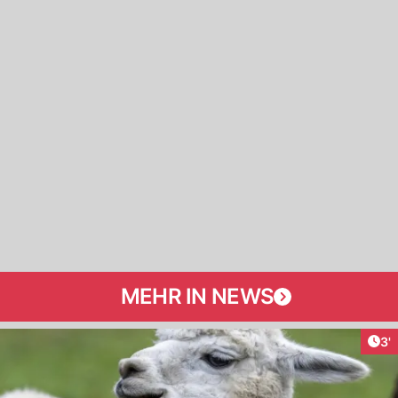
MEHR IN NEWS
Art
3'