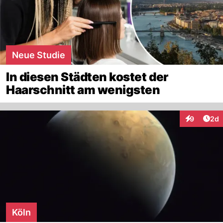
Neue Studie
In diesen Städten kostet der
Haarschnitt am wenigsten
Arti
9
2d
Interaktion
Köln