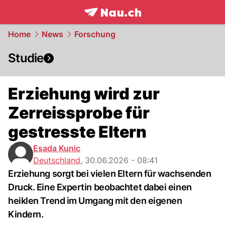
frontpage.
NAU.ch
Home
News
Forschung
Studie
Erziehung wird zur
Zerreissprobe für
gestresste Eltern
Esada Kunic
Deutschland
,
30.06.2026 - 08:41
Erziehung sorgt bei vielen Eltern für wachsenden
Druck. Eine Expertin beobachtet dabei einen
heiklen Trend im Umgang mit den eigenen
Kindern.