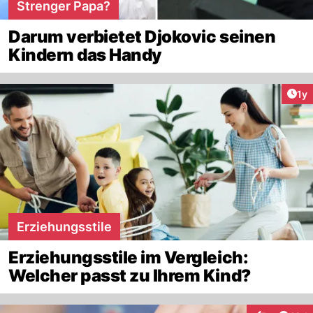
Strenger Papa?
Darum verbietet Djokovic seinen
Kindern das Handy
Art
1y
Erziehungsstile
Erziehungsstile im Vergleich:
Welcher passt zu Ihrem Kind?