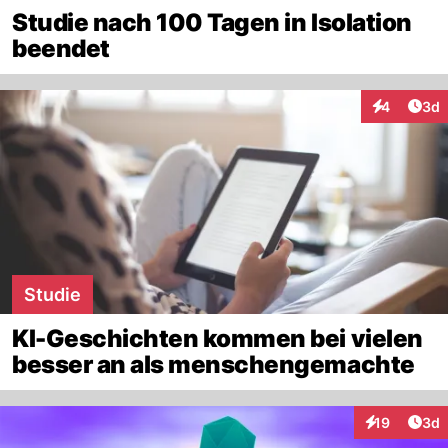
Studie nach 100 Tagen in Isolation
beendet
Arti
4
3d
Interaktion
Studie
KI-Geschichten kommen bei vielen
besser an als menschengemachte
Arti
19
3d
Interaktione