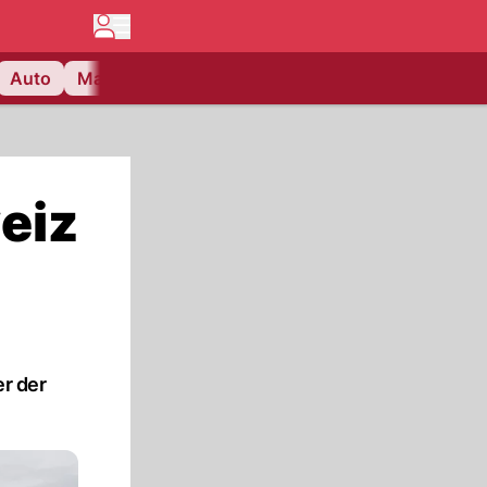
Auto
Matchcenter
Videos
Nau Plus
Lifestyle
eiz
r der