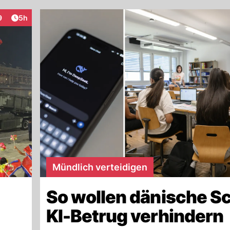
Artikel veröffentlicht:
9
5h
raktionen
Mündlich verteidigen
So wollen dänische S
KI-Betrug verhindern