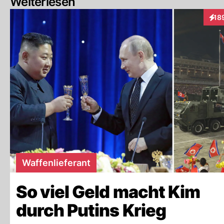
Weiterlesen
18
Inte
Waffenlieferant
So viel Geld macht Kim
durch Putins Krieg