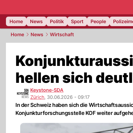
Home
News
Politik
Sport
People
Polizei
Home
News
Wirtschaft
Konjunkturaussi
hellen sich deutl
Keystone-SDA
Zürich
,
30.06.2026 - 09:17
In der Schweiz haben sich die Wirtschaftsauss
Konjunkturforschungsstelle KOF weiter aufgehel