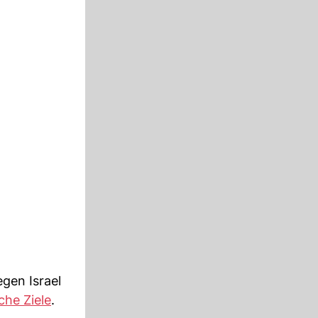
gen Israel
che Ziele
.