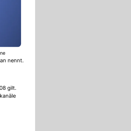
one
an nennt.
8 gilt.
skanäle