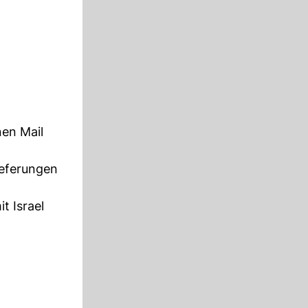
nen Mail
ieferungen
t Israel