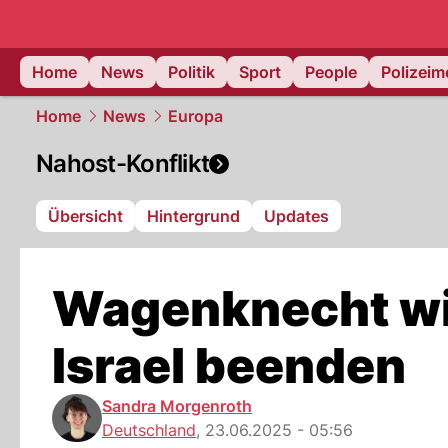
Home
News
Politik
Sport
People
Polizei
Home
News
Europa
Nahost-Konflikt
Übersicht
Hintergrund
Updates
Wagenknecht wil
Israel beenden
Sandra Morgenroth
Deutschland
,
23.06.2025 - 05:56