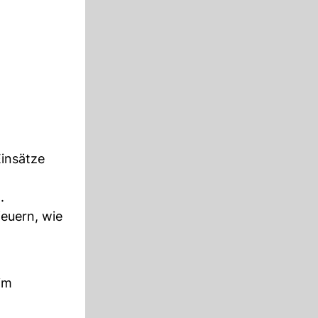
Einsätze
.
feuern, wie
 im