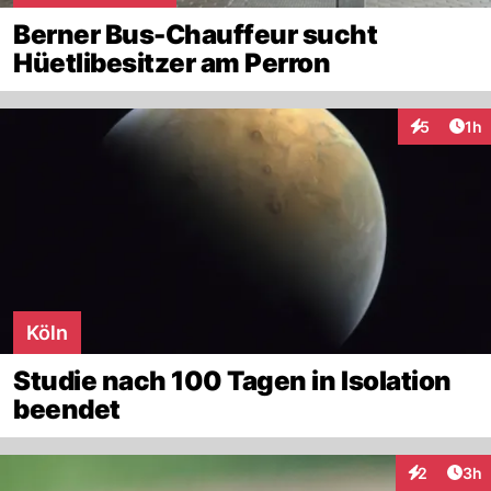
Berner Bus-Chauffeur sucht
Hüetlibesitzer am Perron
Art
5
1h
Interaktion
Köln
Studie nach 100 Tagen in Isolation
beendet
Arti
2
3h
Interaktion