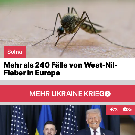
Solna
Mehr als 240 Fälle von West-Nil-
Fieber in Europa
MEHR UKRAINE KRIEG
Arti
73
3d
Interaktionen