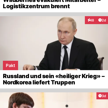
Logistikzentrum brennt
Arti
48
2d
Interaktionen
Pakt
Russland und sein «heiliger Krieg» –
Nordkorea liefert Truppen
Arti
3d