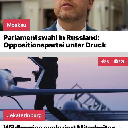
Moskau
Parlamentswahl in Russland:
Oppositionspartei unter Druck
Artik
26
22h
Interaktionen
Jekaterinburg
Wildberries evakuiert Mitarbeiter –