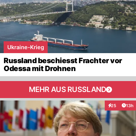
Ukraine-Krieg
Russland beschiesst Frachter vor
Odessa mit Drohnen
MEHR AUS RUSSLAND
Artik
25
13h
Interaktionen