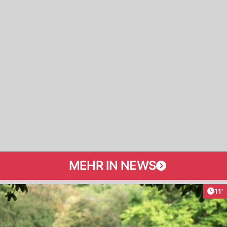
MEHR IN NEWS
Arti
11'