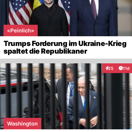
«Peinlich»
Trumps Forderung im Ukraine-Krieg
spaltet die Republikaner
Artik
25
11d
Interaktionen
Washington