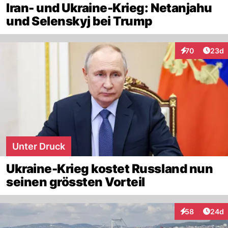
Iran- und Ukraine-Krieg: Netanjahu
und Selenskyj bei Trump
Artik
70
23d
Interaktionen
Unter Druck
Ukraine-Krieg kostet Russland nun
seinen grössten Vorteil
Artik
58
24d
Interaktionen