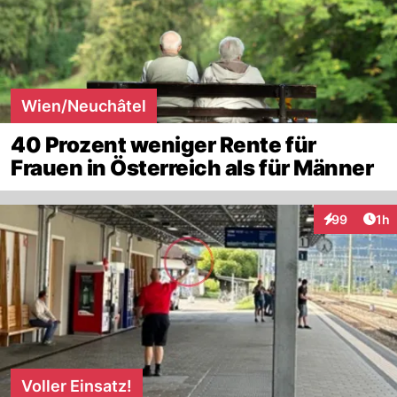
Wien/Neuchâtel
40 Prozent weniger Rente für
Frauen in Österreich als für Männer
Art
99
1h
Interaktione
Voller Einsatz!