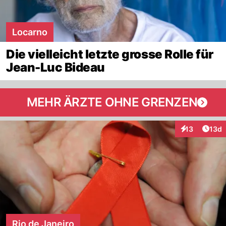
Locarno
Die vielleicht letzte grosse Rolle für
Jean-Luc Bideau
MEHR ÄRZTE OHNE GRENZEN
Artik
13
13d
Interaktionen
Rio de Janeiro