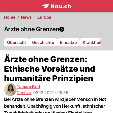
frontpage.
NAU.ch
Home
News
Europa
Ärzte ohne Grenzen
Übersicht
Geschichte
Einsätze
Krankheiten
Ärzte ohne Grenzen:
Ethische Vorsätze und
humanitäre Prinzipien
Tamara Britt
Genève
,
03.12.2021 - 15:55
Bei Ärzte ohne Grenzen wird jeder Mensch in Not
behandelt. Unabhängig von Herkunft, ethnischer
Zugehörigkeit oder politischer Einstellung.