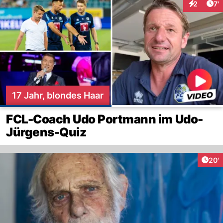
Art
2
7'
Interaktio
17 Jahr, blondes Haar
FCL-Coach Udo Portmann im Udo-
Jürgens-Quiz
Arti
20'