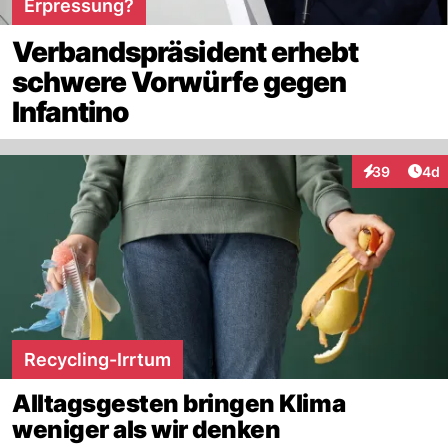
Erpressung?
Verbandspräsident erhebt
schwere Vorwürfe gegen
Infantino
Arti
39
4d
Interaktionen
Recycling-Irrtum
Alltagsgesten bringen Klima
weniger als wir denken