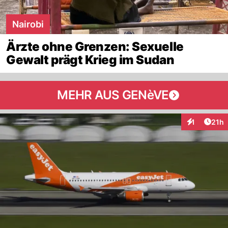
Nairobi
Ärzte ohne Grenzen: Sexuelle
Gewalt prägt Krieg im Sudan
MEHR AUS GENèVE
Artik
1
21h
Interaktione