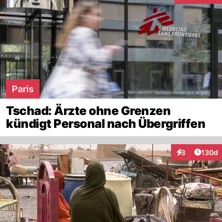
Paris
Tschad: Ärzte ohne Grenzen
kündigt Personal nach Übergriffen
Artike
3
130d
Interaktionen