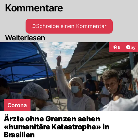
Kommentare
Schreibe einen Kommentar
Weiterlesen
Arti
16
5y
Interaktione
Corona
Ärzte ohne Grenzen sehen
«humanitäre Katastrophe» in
Brasilien