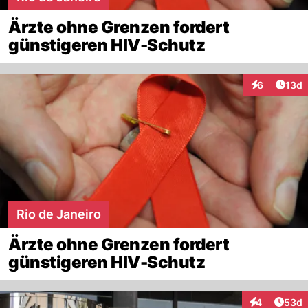
Ärzte ohne Grenzen fordert
günstigeren HIV-Schutz
Artik
6
13d
Interaktione
Rio de Janeiro
Ärzte ohne Grenzen fordert
günstigeren HIV-Schutz
Artik
4
53d
Interaktionen