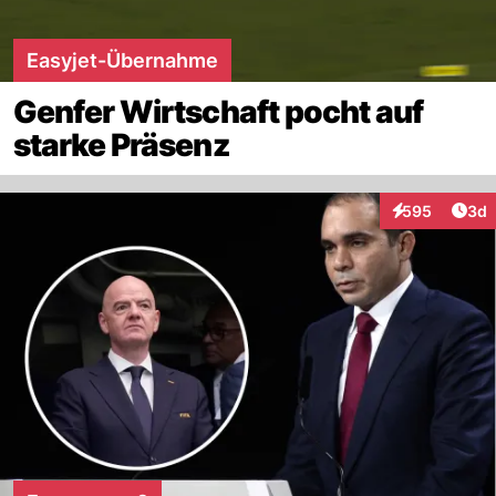
Easyjet-Übernahme
Genfer Wirtschaft pocht auf
starke Präsenz
Arti
595
3d
Interaktionen