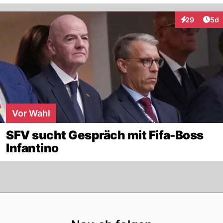
Arti
29
5d
Interaktionen
Vor Wahl
SFV sucht Gespräch mit Fifa-Boss
Infantino
Footer