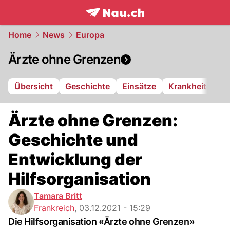
frontpage.
NAU.ch
Home
News
Europa
Ärzte ohne Grenzen
Übersicht
Geschichte
Einsätze
Krankheiten
Ärzte ohne Grenzen:
Geschichte und
Entwicklung der
Hilfsorganisation
Tamara Britt
Frankreich
,
03.12.2021 - 15:29
Die Hilfsorganisation «Ärzte ohne Grenzen»