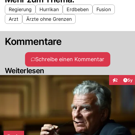
Regierung
Hurrikan
Erdbeben
Fusion
Arzt
Ärzte ohne Grenzen
Kommentare
Schreibe einen Kommentar
Weiterlesen
Arti
2
5y
Interaktion