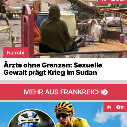
Interaktionen
Nairobi
Ärzte ohne Grenzen: Sexuelle
Gewalt prägt Krieg im Sudan
MEHR AUS FRANKREICH
Art
1
1h
Interaktion