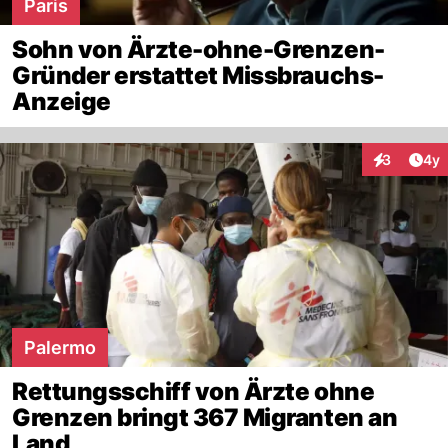
Paris
Sohn von Ärzte-ohne-Grenzen-
Gründer erstattet Missbrauchs-
Anzeige
Arti
3
4y
Interaktion
Palermo
Rettungsschiff von Ärzte ohne
Grenzen bringt 367 Migranten an
Land