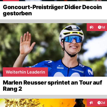
Goncourt-Preisträger Didier Decoin
gestorben
Art
5
1d
Interaktion
Weiterhin Leaderin
Marlen Reusser sprintet an Tour auf
Rang 2
Arti
1
2d
Interaktion