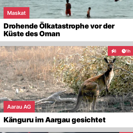
Maskat
Drohende Ölkatastrophe vor der
Küste des Oman
Art
8
1h
Interaktion
Aarau AG
Känguru im Aargau gesichtet