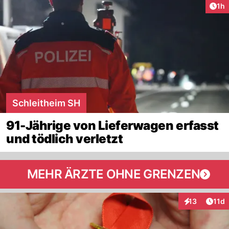
Art
1h
Schleitheim SH
91-Jährige von Lieferwagen erfasst
und tödlich verletzt
MEHR ÄRZTE OHNE GRENZEN
Artik
13
11d
Interaktionen