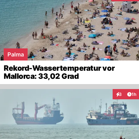
Palma
Rekord-Wassertemperatur vor
Mallorca: 33,02 Grad
Art
3
1h
Interaktion