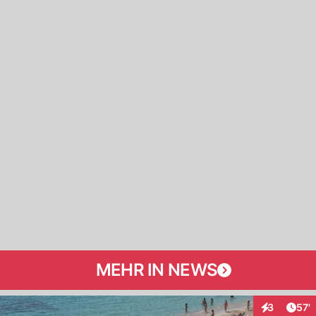
MEHR IN NEWS
Arti
3
57'
Interaktione