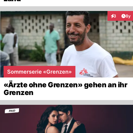
Arti
3
8y
Interaktion
Sommerserie «Grenzen»
«Ärzte ohne Grenzen» gehen an ihr
Grenzen