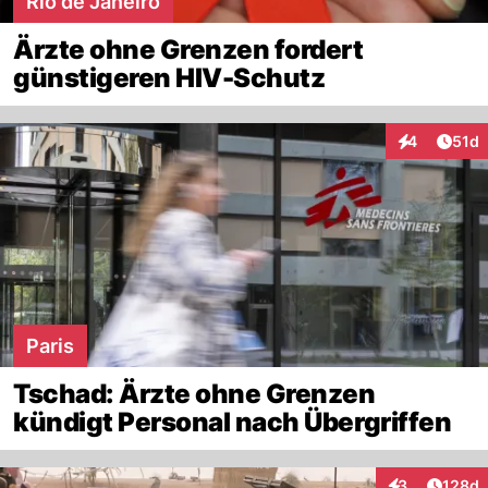
Rio de Janeiro
Ärzte ohne Grenzen fordert
günstigeren HIV-Schutz
Artik
4
51d
Interaktione
Paris
Tschad: Ärzte ohne Grenzen
kündigt Personal nach Übergriffen
Artike
3
128d