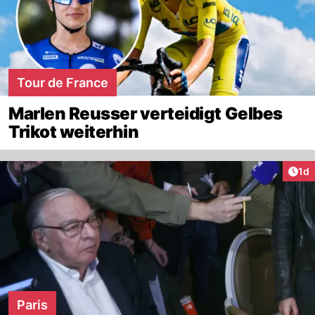
Tour de France
Marlen Reusser verteidigt Gelbes
Trikot weiterhin
Art
1d
Paris