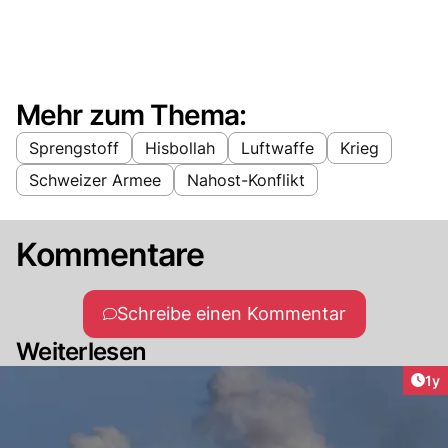
Mehr zum Thema:
Sprengstoff
Hisbollah
Luftwaffe
Krieg
Schweizer Armee
Nahost-Konflikt
Kommentare
Schreibe einen Kommentar
Weiterlesen
Art
1y