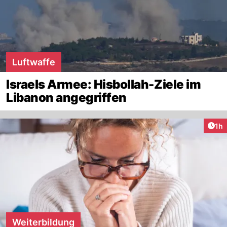
Luftwaffe
Israels Armee: Hisbollah-Ziele im
Libanon angegriffen
Art
1h
Weiterbildung