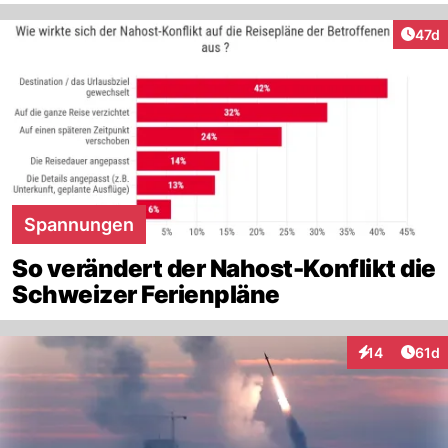
Artik
47d
Spannungen
So verändert der Nahost-Konflikt die
Schweizer Ferienpläne
Artik
14
61d
Interaktionen