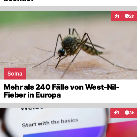
Arti
1
2h
Interaktion
Solna
Mehr als 240 Fälle von West-Nil-
Fieber in Europa
Arti
3
3h
Interaktion