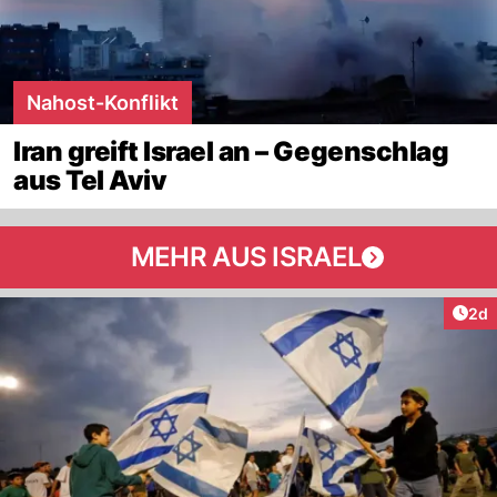
Nahost-Konflikt
Iran greift Israel an – Gegenschlag
aus Tel Aviv
MEHR AUS ISRAEL
Arti
2d