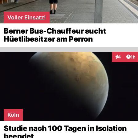
Voller Einsatz!
Berner Bus-Chauffeur sucht
Hüetlibesitzer am Perron
Art
4
1h
Interaktion
Köln
Studie nach 100 Tagen in Isolation
beendet