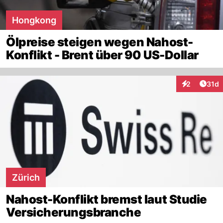
Hongkong
Ölpreise steigen wegen Nahost-
Konflikt - Brent über 90 US-Dollar
Artik
2
31d
Interaktione
Zürich
Nahost-Konflikt bremst laut Studie
Versicherungsbranche