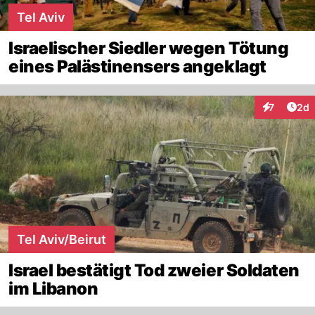
Tel Aviv
Israelischer Siedler wegen Tötung
eines Palästinensers angeklagt
Arti
7
2d
Interaktion
Tel Aviv/Beirut
Israel bestätigt Tod zweier Soldaten
im Libanon