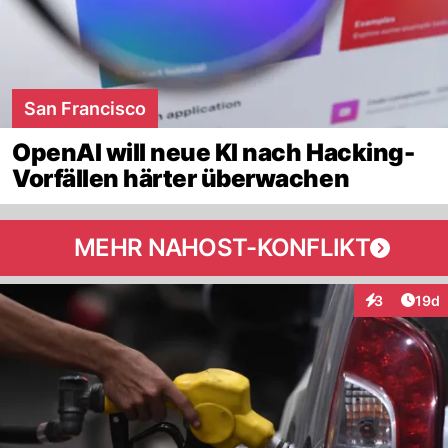
San Francisco
OpenAI will neue KI nach Hacking-
Vorfällen härter überwachen
MEHR NAHOST-KONFLIKT
Artik
3
19d
Interaktione