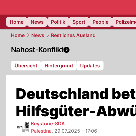
Home
News
Politik
Sport
People
Polizei
Home
News
Restliches Ausland
Nahost-Konflikt
Übersicht
Hintergrund
Updates
Deutschland bete
Hilfsgüter-Abwü
Keystone-SDA
Palestina
,
29.07.2025 - 17:06