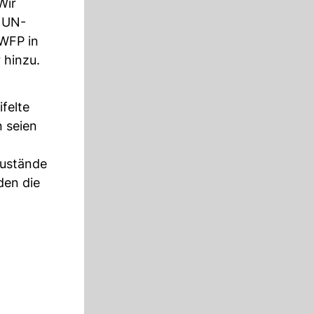
Wir
s UN-
 WFP in
 hinzu.
felte
 seien
Zustände
den die