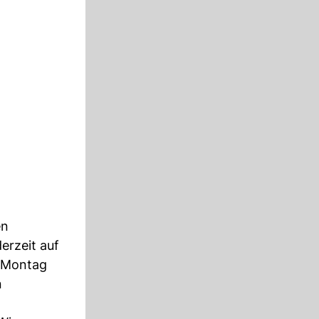
en
erzeit auf
m Montag
n