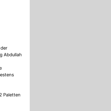
 der
g Abdullah
e
testens
2 Paletten