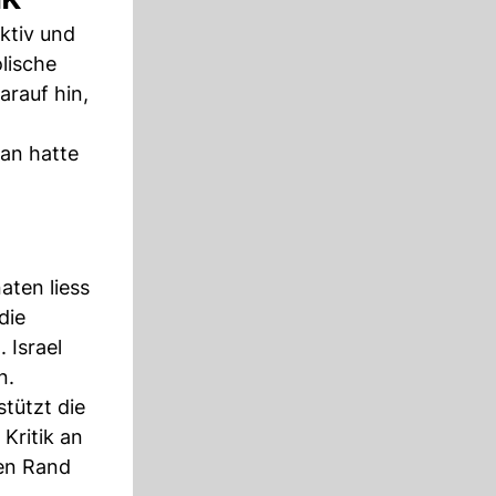
ktiv und
lische
arauf hin,
ran hatte
aten liess
die
 Israel
n.
tützt die
Kritik an
den Rand