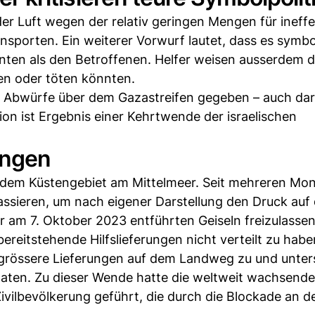
er Luft wegen der relativ geringen Mengen für ineffe
nsporten. Ein weiterer Vorwurf lautet, dass es symbo
ten als den Betroffenen. Helfer weisen ausserdem d
en oder töten könnten.
es Abwürfe über dem Gazastreifen gegeben – auch da
ion ist Ergebnis einer Kehrtwende der israelischen
rungen
u dem Küstengebiet am Mittelmeer. Seit mehreren Mon
passieren, um nach eigener Darstellung den Druck auf 
r am 7. Oktober 2023 entführten Geiseln freizulassen.
ereitstehende Hilfslieferungen nicht verteilt zu habe
 grössere Lieferungen auf dem Landweg zu und unters
aten. Zu dieser Wende hatte die weltweit wachsende 
Zivilbevölkerung geführt, die durch die Blockade an 