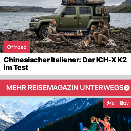
Offroad
Chinesischer Italiener: Der ICH-X K2
im Test
MEHR REISEMAGAZIN UNTERWEGS
Arti
40
2y
Interaktionen