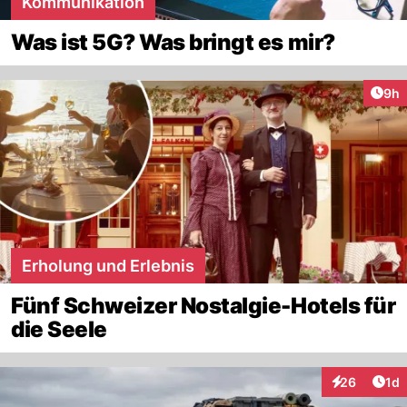
Kommunikation
Was ist 5G? Was bringt es mir?
Arti
9h
Erholung und Erlebnis
Fünf Schweizer Nostalgie-Hotels für
die Seele
Art
26
1d
Interaktione