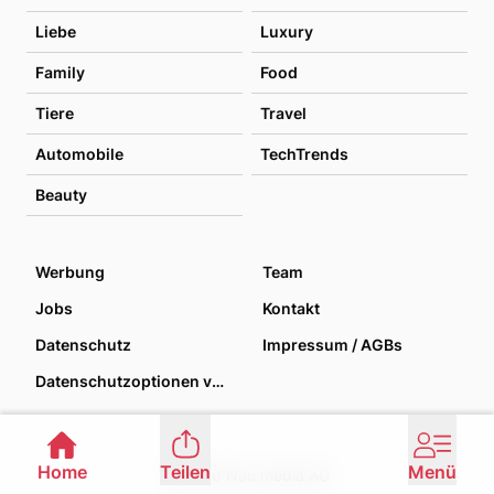
Liebe
Luxury
Family
Food
Tiere
Travel
Automobile
TechTrends
Beauty
Werbung
Team
Jobs
Kontakt
Datenschutz
Impressum / AGBs
Datenschutzoptionen verwalten
Home
Teilen
Menü
© 2026 Nau media AG