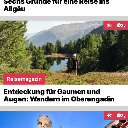
Sechs Gründe für eine Reise ins
Allgäu
Arti
6
2y
Interaktion
Reisemagazin
Entdeckung für Gaumen und
Augen: Wandern im Oberengadin
Arti
7
3y
Interaktion