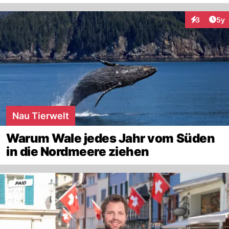
Arti
3
5y
Interaktion
Nau Tierwelt
Warum Wale jedes Jahr vom Süden
in die Nordmeere ziehen