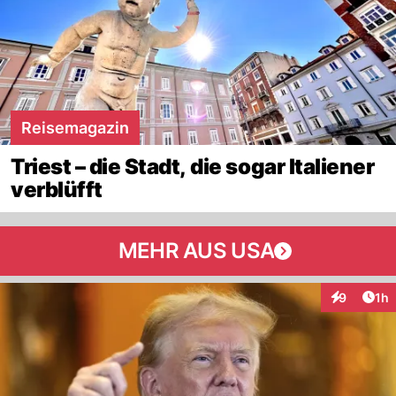
Reisemagazin
Triest – die Stadt, die sogar Italiener
verblüfft
MEHR AUS USA
Art
9
1h
Interaktion