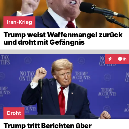
Iran-Krieg
Trump weist Waffenmangel zurück
und droht mit Gefängnis
Art
1
1h
Interaktion
Droht
Trump tritt Berichten über