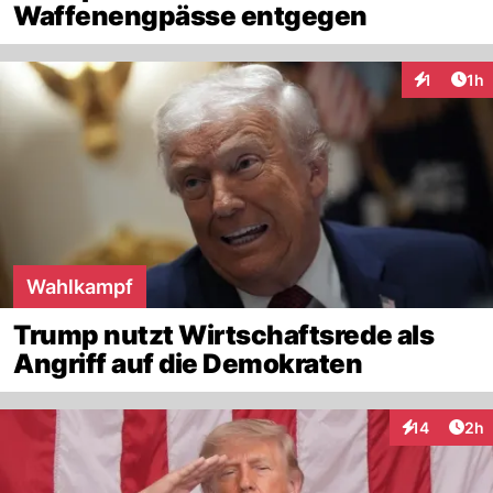
Waffenengpässe entgegen
Art
1
1h
Interaktion
Wahlkampf
Trump nutzt Wirtschaftsrede als
Angriff auf die Demokraten
Arti
14
2h
Interaktione