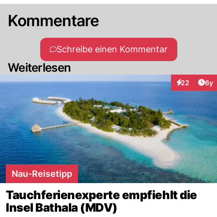
Kommentare
Schreibe einen Kommentar
Weiterlesen
Arti
22
6y
Interaktionen
Nau-Reisetipp
Tauchferienexperte empfiehlt die
Insel Bathala (MDV)