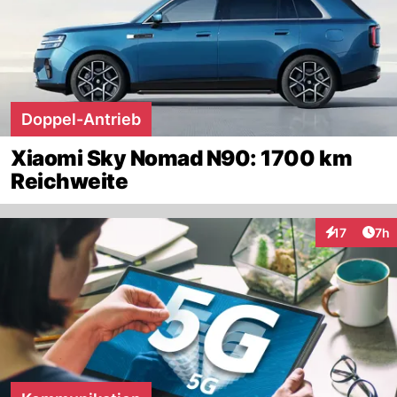
Doppel-Antrieb
Xiaomi Sky Nomad N90: 1700 km
Reichweite
Arti
17
7h
Interaktione