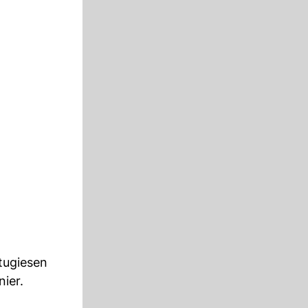
tugiesen
nier.