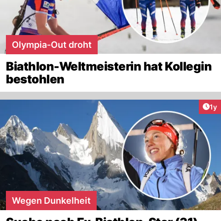
Olympia-Out droht
Biathlon-Weltmeisterin hat Kollegin
bestohlen
Art
1y
Wegen Dunkelheit