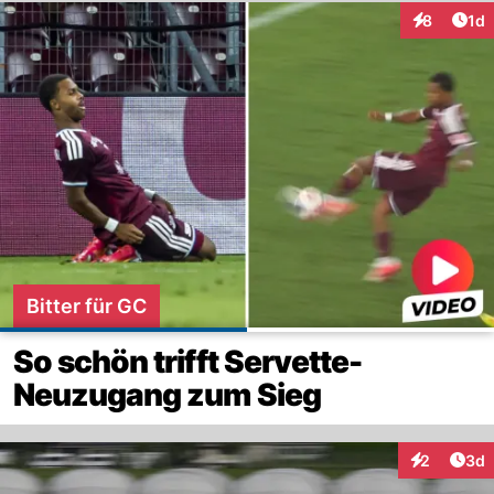
Art
8
1d
Interaktion
Bitter für GC
So schön trifft Servette-
Neuzugang zum Sieg
Arti
2
3d
Interaktion