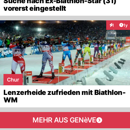
Suche nach Ex-Biathlon-Star (31)
vorerst eingestellt
Art
1
1y
Interaktion
Chur
Lenzerheide zufrieden mit Biathlon-
WM
MEHR AUS GENèVE