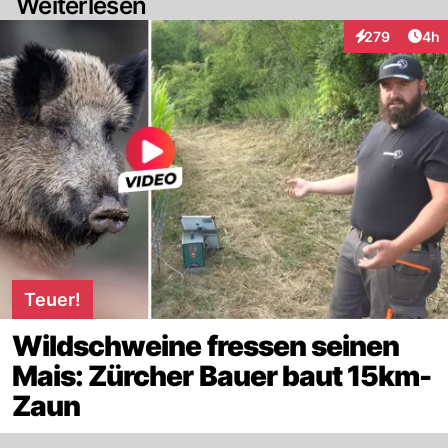
Weiterlesen
Arti
279
4h
Interaktionen
Teuer!
Wildschweine fressen seinen
Mais: Zürcher Bauer baut 15km-
Zaun