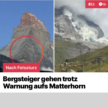
Art
33
1h
Interaktione
Nach Felssturz
Bergsteiger gehen trotz
Warnung aufs Matterhorn