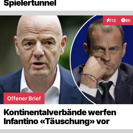
Spielertunnel
Arti
113
6h
Interaktionen
Offener Brief
Kontinentalverbände werfen
Infantino «Täuschung» vor