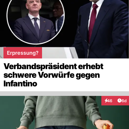
Erpressung?
Verbandspräsident erhebt
schwere Vorwürfe gegen
Infantino
Arti
46
6d
Interaktionen