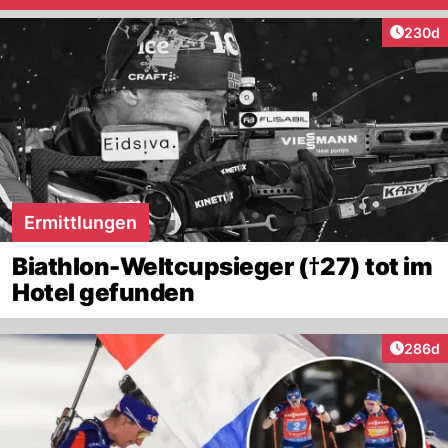
Artikel
230d
Ermittlungen
Biathlon-Weltcupsieger (†27) tot im
Hotel gefunden
Artikel
286d