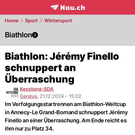
frontpage.
NAU.ch
Home
Sport
Wintersport
Biathlon
Biathlon: Jérémy Finello
schnuppert an
Überraschung
Keystone-SDA
Genève
,
21.12.2024 - 15:02
Im Verfolgungsstartrennen am Biathlon-Weltcup
in Annecy-Le Grand-Bornand schnuppert Jérémy
Finello an einer Überraschung. Am Ende reicht es
ihm nur zu Platz 34.