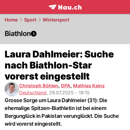
frontpage.
NAU.ch
Home
Sport
Wintersport
Biathlon
Laura Dahlmeier: Suche
nach Biathlon-Star
vorerst eingestellt
Christoph Böhlen
,
DPA
,
Mathias Kainz
Deutschland
,
29.07.2025 - 19:15
Grosse Sorge um Laura Dahlmeier (31): Die
ehemalige Spitzen-Biathletin ist bei einem
Bergunglück in Pakistan verunglückt. Die Suche
wird vorerst eingestellt.