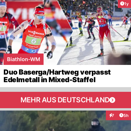
Art
1y
Biathlon-WM
Duo Baserga/Hartweg verpasst
Edelmetall in Mixed-Staffel
MEHR AUS DEUTSCHLAND
Arti
7
5h
Interaktion