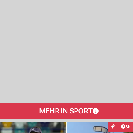
MEHR IN SPORT
Arti
1
3h
Interaktion