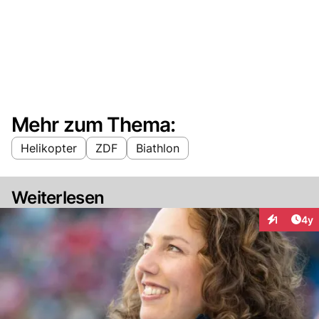
Mehr zum Thema:
Helikopter
ZDF
Biathlon
Weiterlesen
Arti
1
4y
Interaktion