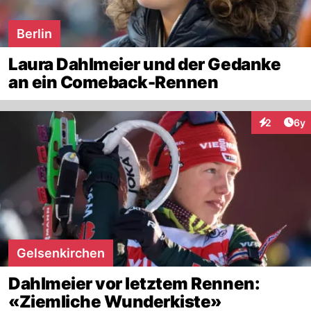
Berlin
Laura Dahlmeier und der Gedanke
an ein Comeback-Rennen
Arti
2
6y
Interaktion
Gelsenkirchen
Dahlmeier vor letztem Rennen:
«Ziemliche Wunderkiste»