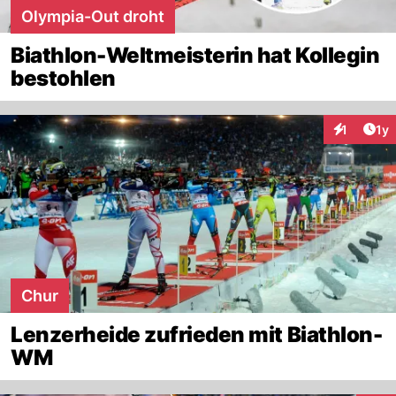
Olympia-Out droht
Biathlon-Weltmeisterin hat Kollegin
bestohlen
Art
1
1y
Interaktion
Chur
Lenzerheide zufrieden mit Biathlon-
WM