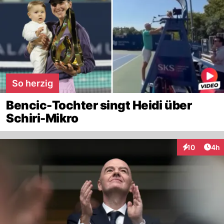
So herzig
Bencic-Tochter singt Heidi über
Schiri-Mikro
Arti
10
4h
Interaktione