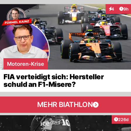
Arti
4
9h
Interaktion
Motoren-Krise
FIA verteidigt sich: Hersteller
schuld an F1-Misere?
MEHR BIATHLON
Artikel
226d