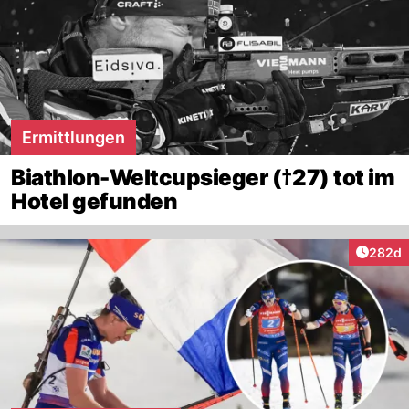
Ermittlungen
Biathlon-Weltcupsieger (†27) tot im
Hotel gefunden
Artikel
282d