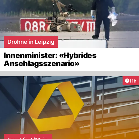
Drohne in Leipzig
Innenminister: «Hybrides
Anschlagsszenario»
Artik
11h