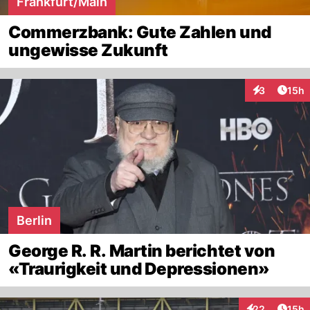
Frankfurt/Main
Commerzbank: Gute Zahlen und
ungewisse Zukunft
Artik
3
15h
Interaktione
Berlin
George R. R. Martin berichtet von
«Traurigkeit und Depressionen»
Artik
22
15h