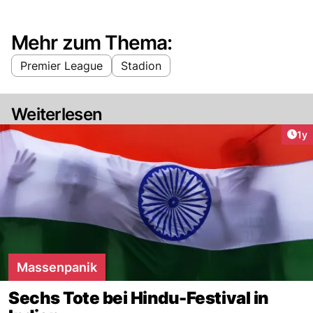
Mehr zum Thema:
Premier League
Stadion
Weiterlesen
Art
1y
Massenpanik
Sechs Tote bei Hindu-Festival in