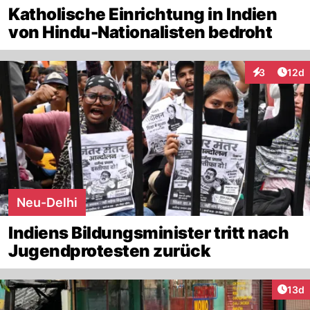
Katholische Einrichtung in Indien
von Hindu-Nationalisten bedroht
Artik
3
12d
Interaktione
Neu-Delhi
Indiens Bildungsminister tritt nach
Jugendprotesten zurück
Artik
13d