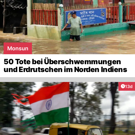
Monsun
50 Tote bei Überschwemmungen
und Erdrutschen im Norden Indiens
Artik
13d