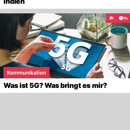
Indien
Art
1
1h
Interaktion
Kommunikation
Was ist 5G? Was bringt es mir?