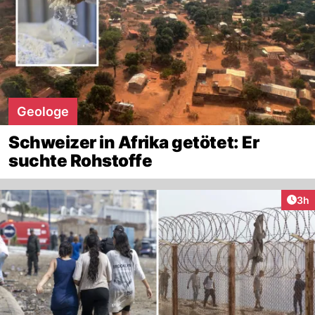
Geologe
Schweizer in Afrika getötet: Er
suchte Rohstoffe
Arti
3h