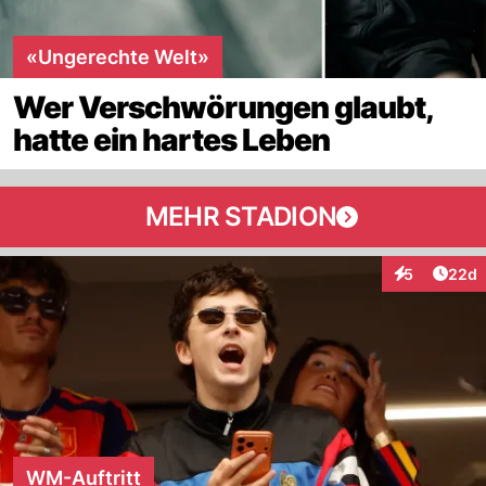
«Ungerechte Welt»
Wer Verschwörungen glaubt,
hatte ein hartes Leben
MEHR STADION
Artik
5
22d
Interaktionen
WM-Auftritt