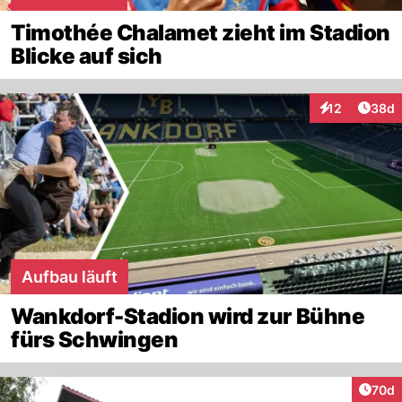
Timothée Chalamet zieht im Stadion
Blicke auf sich
Artik
12
38d
Interaktionen
Aufbau läuft
Wankdorf-Stadion wird zur Bühne
fürs Schwingen
Artik
70d