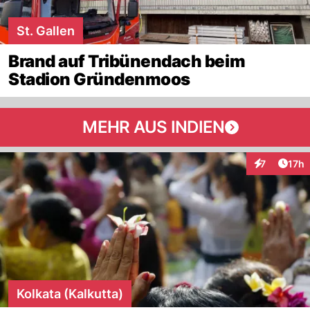
St. Gallen
Brand auf Tribünendach beim
Stadion Gründenmoos
MEHR AUS INDIEN
Artik
7
17h
Interaktione
Kolkata (Kalkutta)