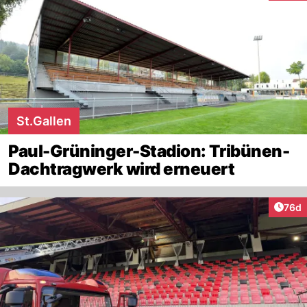
St.Gallen
Paul-Grüninger-Stadion: Tribünen-
Dachtragwerk wird erneuert
Artik
76d