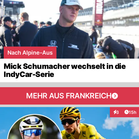
Nach Alpine-Aus
Mick Schumacher wechselt in die
IndyCar-Serie
MEHR AUS FRANKREICH
Artik
3
15h
Interaktione