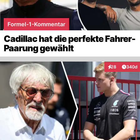
Formel-1-Kommentar
Cadillac hat die perfekte Fahrer-
Paarung gewählt
Artikel
28
340d
Interaktionen