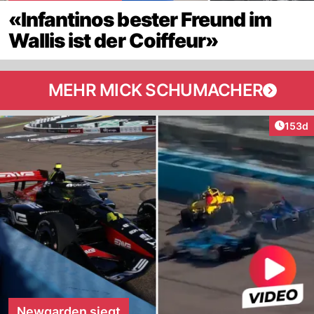
«Infantinos bester Freund im
Wallis ist der Coiffeur»
MEHR MICK SCHUMACHER
Artike
153d
Newgarden siegt