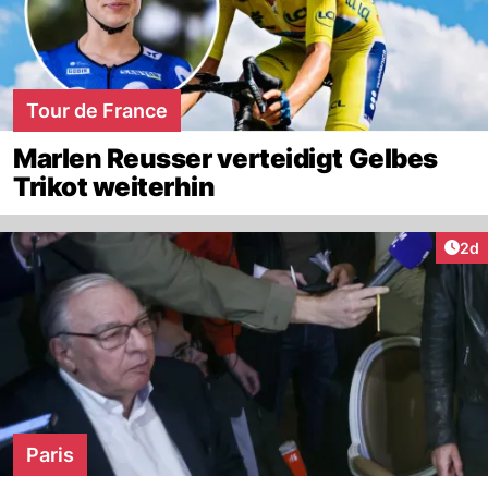
Tour de France
Marlen Reusser verteidigt Gelbes
Trikot weiterhin
Arti
2d
Paris