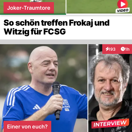
Joker-Traumtore
So schön treffen Frokaj und
Witzig für FCSG
Art
193
1h
Interaktionen
Einer von euch?