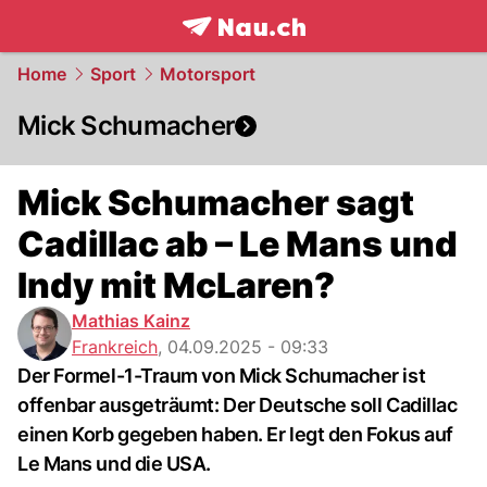
frontpage.
NAU.ch
Home
Sport
Motorsport
Mick Schumacher
Mick Schumacher sagt
Cadillac ab – Le Mans und
Indy mit McLaren?
Mathias Kainz
Frankreich
,
04.09.2025 - 09:33
Der Formel-1-Traum von Mick Schumacher ist
offenbar ausgeträumt: Der Deutsche soll Cadillac
einen Korb gegeben haben. Er legt den Fokus auf
Le Mans und die USA.