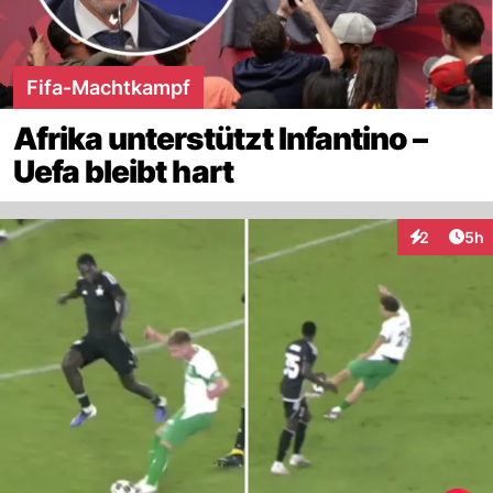
Fifa-Machtkampf
Afrika unterstützt Infantino –
Uefa bleibt hart
Arti
2
5h
Interaktion