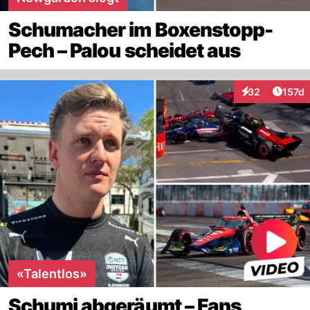
Schumacher im Boxenstopp-
Pech – Palou scheidet aus
Artike
32
157d
Interaktionen
«Talentlos»
Schumi abgeräumt – Fans