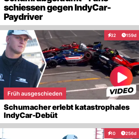
schiessen gegen IndyCar-
Paydriver
Artike
32
159d
Interaktionen
Früh ausgeschieden
Schumacher erlebt katastrophales
IndyCar-Debüt
Artikel
10
256d
Interaktionen