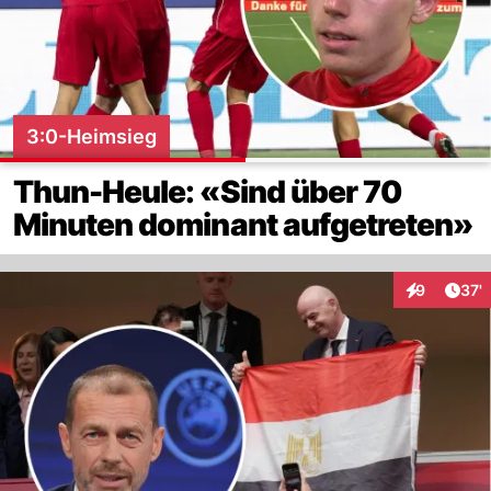
3:0-Heimsieg
Thun-Heule: «Sind über 70
Minuten dominant aufgetreten»
Arti
9
37'
Interaktione