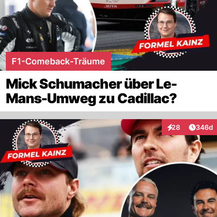
F1-Comeback-Träume
Mick Schumacher über Le-
Mans-Umweg zu Cadillac?
Artikel
28
346d
Interaktionen