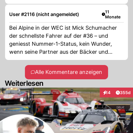
zerreissen.
Artikel veröffe
11
User #2116 (nicht angemeldet)
Monate
Bei Alpine in der WEC ist Mick Schumacher
der schnellste Fahrer auf der #36 – und
geniesst Nummer-1-Status, kein Wunder,
wenn seine Partner aus der Bäcker und
Metzger Branche kommen!
Alle Kommentare anzeigen
Weiterlesen
Artikel
14
355d
Interaktionen