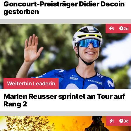
Goncourt-Preisträger Didier Decoin
gestorben
Arti
5
2d
Interaktion
Weiterhin Leaderin
Marlen Reusser sprintet an Tour auf
Rang 2
Arti
1
3d
Interaktion