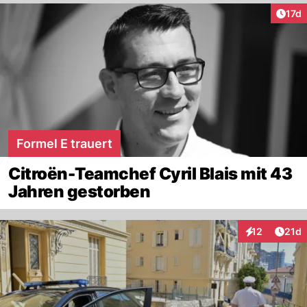
Artik
17d
Formel E trauert
Citroën-Teamchef Cyril Blais mit 43
Jahren gestorben
Artik
12
21d
Interaktionen