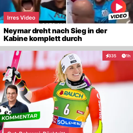
Irres Video
Neymar dreht nach Sieg in der
Kabine komplett durch
Art
335
1h
Interaktionen