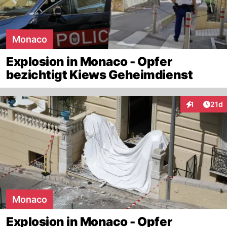
Monaco
Explosion in Monaco - Opfer
bezichtigt Kiews Geheimdienst
Artik
1
21d
Interaktione
Monaco
Explosion in Monaco - Opfer