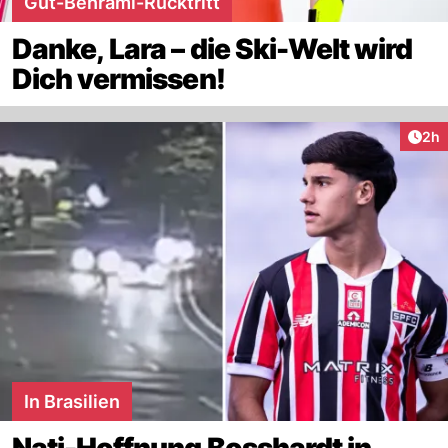
Gut-Behrami-Rücktritt
Danke, Lara – die Ski-Welt wird
Dich vermissen!
Arti
2h
In Brasilien