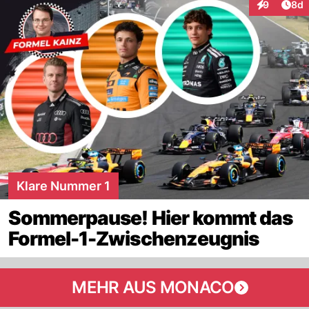
Arti
9
8d
Interaktion
Klare Nummer 1
Sommerpause! Hier kommt das
Formel-1-Zwischenzeugnis
MEHR AUS MONACO