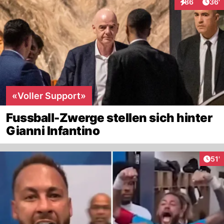
Arti
86
36'
Interaktionen
«Voller Support»
Fussball-Zwerge stellen sich hinter
Gianni Infantino
Arti
51'