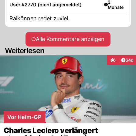
Artikel veröff
2
User #2770 (nicht angemeldet)
Monate
Raikönnen redet zuviel.
Alle Kommentare anzeigen
Weiterlesen
Artik
6
64d
Interaktionen
Vor Heim-GP
Charles Leclerc verlängert