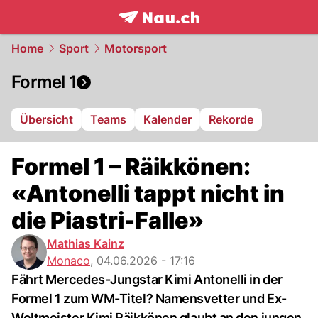
frontpage.
NAU.ch
Home
Sport
Motorsport
Formel 1
Übersicht
Teams
Kalender
Rekorde
Formel 1 – Räikkönen:
«Antonelli tappt nicht in
die Piastri-Falle»
Mathias Kainz
Monaco
,
04.06.2026 - 17:16
Fährt Mercedes-Jungstar Kimi Antonelli in der
Formel 1 zum WM-Titel? Namensvetter und Ex-
Weltmeister Kimi Räikkönen glaubt an den jungen