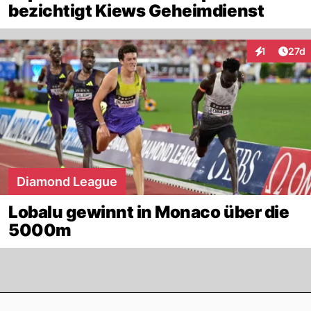
bezichtigt Kiews Geheimdienst
Artik
1
27d
Interaktione
Diamond League
Lobalu gewinnt in Monaco über die
5000m
Footer