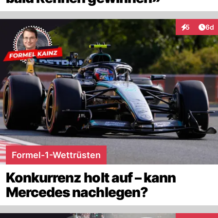
Arti
5
6d
Interaktion
Formel-1-Wettrüsten
Konkurrenz holt auf – kann
Mercedes nachlegen?