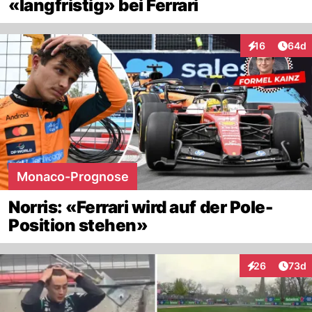
«langfristig» bei Ferrari
Artik
16
64d
Interaktionen
Monaco-Prognose
Norris: «Ferrari wird auf der Pole-
Position stehen»
Artik
26
73d
Interaktionen