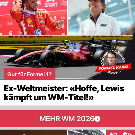
Gut für Formel 1?
Ex-Weltmeister: «Hoffe, Lewis
kämpft um WM-Titel!»
MEHR WM 2026
Arti
42
3d