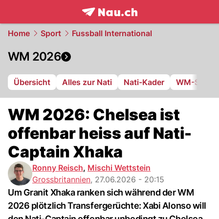
frontpage.
NAU.ch
Home
Sport
Fussball International
WM 2026
Übersicht
Alles zur Nati
Nati-Kader
WM-Stadie
WM 2026: Chelsea ist
offenbar heiss auf Nati-
Captain Xhaka
Ronny Reisch
,
Mischi Wettstein
Grossbritannien
,
27.06.2026 - 20:15
Um Granit Xhaka ranken sich während der WM
2026 plötzlich Transfergerüchte: Xabi Alonso will
den Nati-Captain offenbar unbedingt zu Chelsea