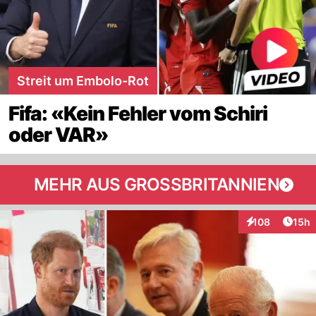
Streit um Embolo-Rot
Fifa: «Kein Fehler vom Schiri
oder VAR»
MEHR AUS GROSSBRITANNIEN
Artik
108
15h
Interaktionen