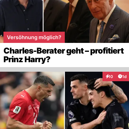
Versöhnung möglich?
Charles-Berater geht – profitiert
Prinz Harry?
Art
10
1d
Interaktione