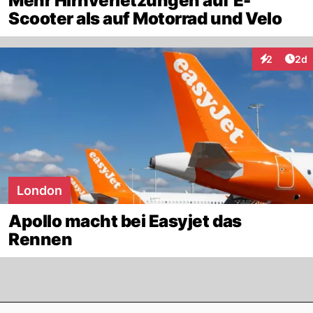
Mehr Hirnverletzungen auf E-
Scooter als auf Motorrad und Velo
Arti
2
2d
Interaktion
London
Apollo macht bei Easyjet das
Rennen