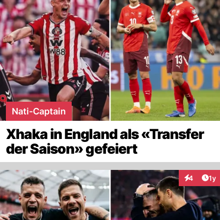
Nati-Captain
Xhaka in England als «Transfer
der Saison» gefeiert
Art
4
1y
Interaktion