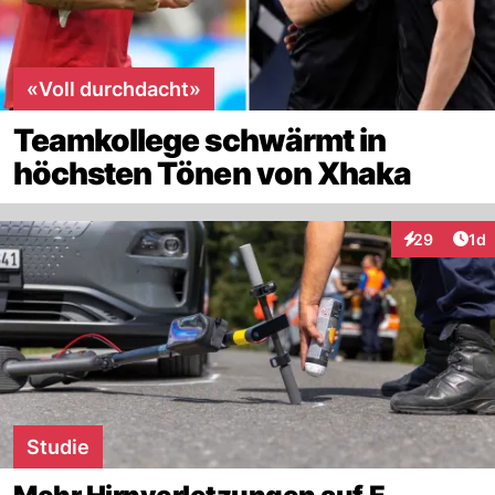
«Voll durchdacht»
Teamkollege schwärmt in
höchsten Tönen von Xhaka
Art
29
1d
Interaktione
Studie