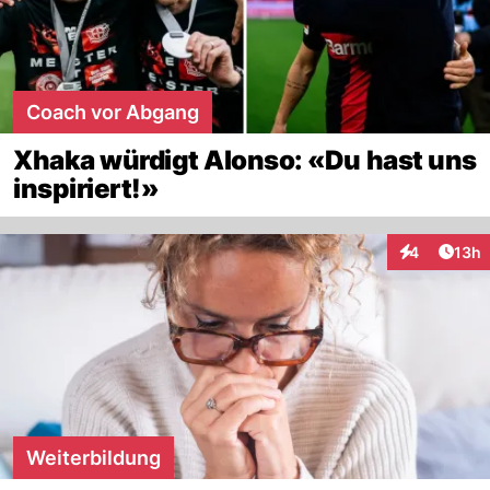
Coach vor Abgang
Xhaka würdigt Alonso: «Du hast uns
inspiriert!»
Artik
4
13h
Interaktione
Weiterbildung