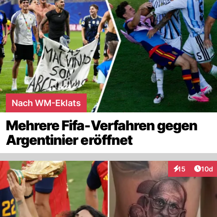
Nach WM-Eklats
Mehrere Fifa-Verfahren gegen
Argentinier eröffnet
Artik
15
10d
Interaktionen