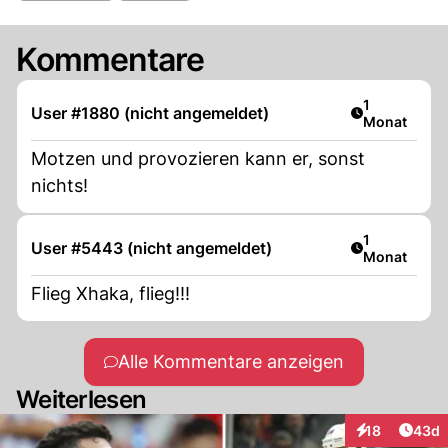
Kommentare
Artikel veröf
1
User #1880 (nicht angemeldet)
Monat
Motzen und provozieren kann er, sonst
nichts!
Artikel veröf
1
User #5443 (nicht angemeldet)
Monat
Flieg Xhaka, flieg!!!
Alle Kommentare anzeigen
Weiterlesen
Artik
18
43d
Interaktionen