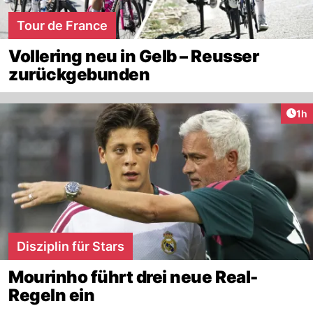
Tour de France
Vollering neu in Gelb – Reusser
zurückgebunden
Art
1h
Disziplin für Stars
Mourinho führt drei neue Real-
Regeln ein