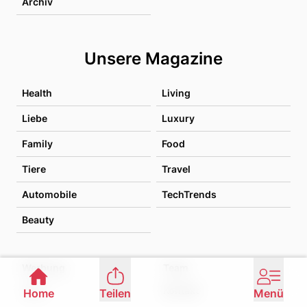
Archiv
Unsere Magazine
Health
Living
Liebe
Luxury
Family
Food
Tiere
Travel
Automobile
TechTrends
Beauty
Werbung
Team
Jobs
Kontakt
Home
Teilen
Menü