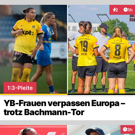
Art
2
1h
Interaktion
1:3-Pleite
YB-Frauen verpassen Europa –
trotz Bachmann-Tor
Arti
3h