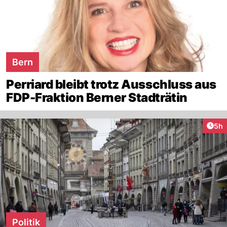
Bern
Perriard bleibt trotz Ausschluss aus
FDP-Fraktion Berner Stadträtin
Arti
5h
Politik