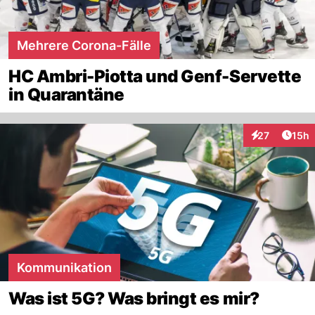
Mehrere Corona-Fälle
HC Ambri-Piotta und Genf-Servette
in Quarantäne
Artik
27
15h
Interaktionen
Kommunikation
Was ist 5G? Was bringt es mir?