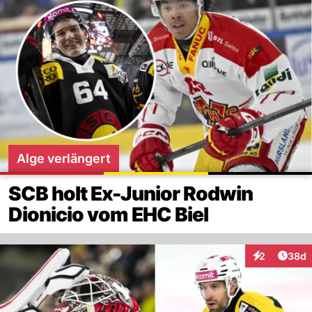
Alge verlängert
SCB holt Ex-Junior Rodwin
Dionicio vom EHC Biel
Artik
2
38d
Interaktionen