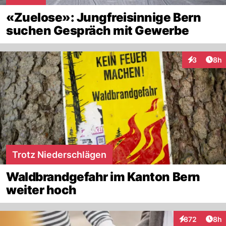
«Zuelose»: Jungfreisinnige Bern
suchen Gespräch mit Gewerbe
Arti
3
8h
Interaktion
Trotz Niederschlägen
Waldbrandgefahr im Kanton Bern
weiter hoch
Arti
872
8h
Interaktionen