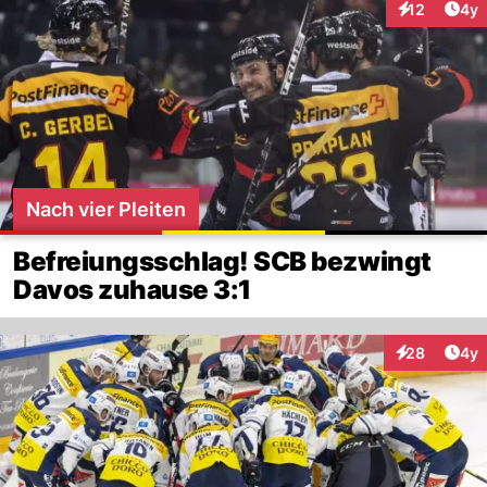
Arti
12
4y
Interaktione
Nach vier Pleiten
Befreiungsschlag! SCB bezwingt
Davos zuhause 3:1
Arti
28
4y
Interaktionen