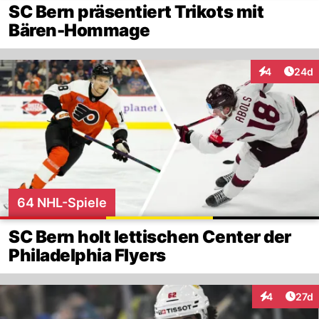
SC Bern präsentiert Trikots mit
Bären-Hommage
Artik
4
24d
Interaktionen
64 NHL-Spiele
SC Bern holt lettischen Center der
Philadelphia Flyers
Artik
4
27d
Interaktione