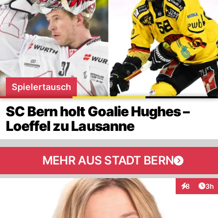
Spielertausch
SC Bern holt Goalie Hughes –
Loeffel zu Lausanne
MEHR AUS STADT BERN
Arti
8
3h
Interaktion