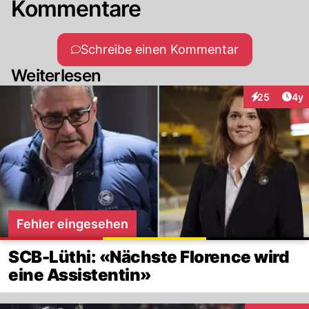
Kommentare
Schreibe einen Kommentar
Weiterlesen
Arti
25
4y
Interaktionen
Fehler eingesehen
SCB-Lüthi: «Nächste Florence wird
eine Assistentin»