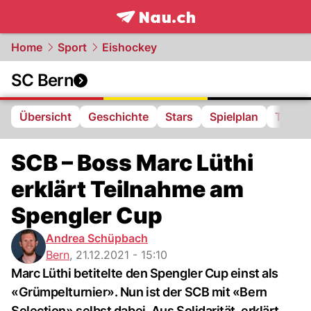
frontpage.
NAU.ch
Home
Sport
Eishockey
SC Bern
Übersicht
Geschichte
Stars
Spielplan
Tabell
SCB – Boss Marc Lüthi
erklärt Teilnahme am
Spengler Cup
Andrea Schüpbach
Bern
,
21.12.2021 - 15:10
Marc Lüthi betitelte den Spengler Cup einst als
«Grümpelturnier». Nun ist der SCB mit «Bern
Selection» selbst dabei. Aus Solidarität, erklärt