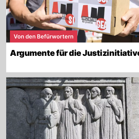
Von den Befürwortern
Argumente für die Justizinitiativ
Initiator der Justizinitiat
Ein Losziehsystem würde die Mandatssteuer fa
eine Wiederwahl hoffen.
Hier finden Sie
weitere Argumente der Befürwo
Lotterie keine Alternative 