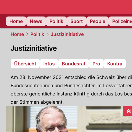
Home
News
Politik
Sport
People
Polizei
Home
Politik
Justizinitiative
Justizinitiative
Übersicht
Infos
Bundesrat
Pro
Kontra
Am 28. November 2021 entschied die Schweiz über die
Bundesrichterinnen und Bundesrichter im Losverfahren». 
oberste gerichtliche Instanz künftig durch das Los be
der Stimmen abgelehnt.
6
Int