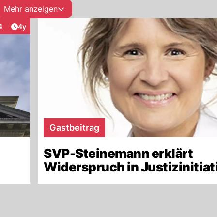
Mehr anzeigen
alle sechs Jahre anfallen, stattfinden.
Artikel veröffentlicht:
4
4y
eraktionen
Gastbeitrag
SVP-Steinemann erklärt
Widerspruch in Justizinitiat