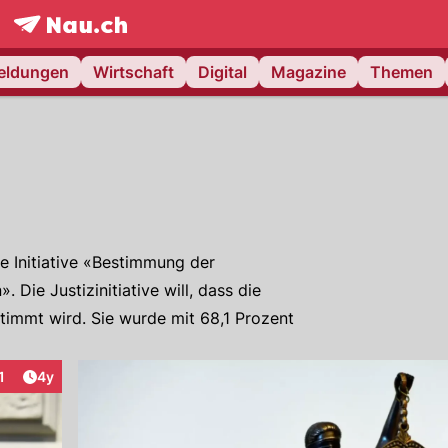
frontpage.
NAU.ch
meldungen
Wirtschaft
Digital
Magazine
Themen
 Initiative «Bestimmung der
Die Justizinitiative will, dass die
stimmt wird. Sie wurde mit 68,1 Prozent
Artikel veröffentlicht:
1
4y
eraktionen