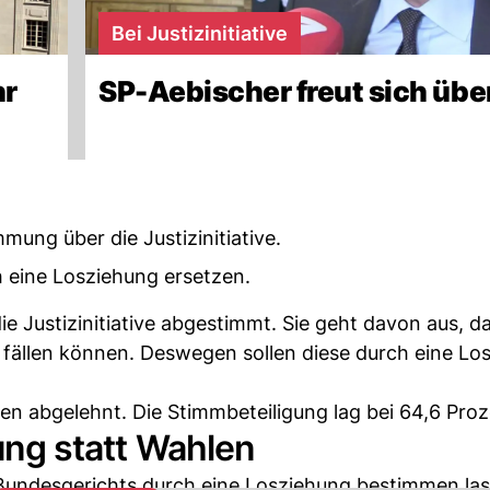
Bei Justizinitiative
hr
SP-Aebischer freut sich übe
ng über die Justizinitiative.
h eine Losziehung ersetzen.
 Justizinitiative abgestimmt. Sie geht davon aus, d
fällen können. Deswegen sollen diese durch eine Lo
men abgelehnt. Die Stimmbeteiligung lag bei 64,6 Proz
hung statt Wahlen
des Bundesgerichts durch eine Losziehung bestimmen la