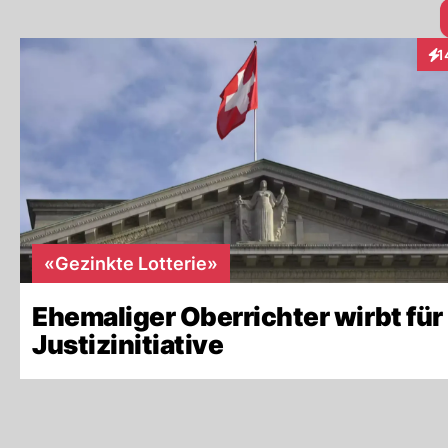
Somit würden auch keine Wiederwahlen, welche 
1
Int
«Gezinkte Lotterie»
Ehemaliger Oberrichter wirbt für
Justizinitiative