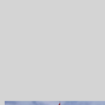
Die Aufnahme zeigt den Grosse
Bundesrichter behalten ihr Amt bis maximal fün
oder wenn sie ihr Amt dauerhaft nicht mehr a
Lesen Sie hier mehr
Informationen über die Init
Bundesrat sieht keinen Bed
Der
Bundesrat
und das
Parlament
sind deutlic
Wahlsystem sei demokratisch und habe sich in
Kriterien wie Geschlecht oder Herkunft beach