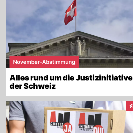
Lesen Sie hier, warum sich
Bundesrat und Par
Parteibindung ist laut Bef
Bundesrichterinnen und -richter gehören derzei
Mandatssteuer. Die Befürworter der Justiziniti
ihrer Mutterpartei fällen.
November-Abstimmung
Alles rund um die Justizinitiative
der Schweiz
In