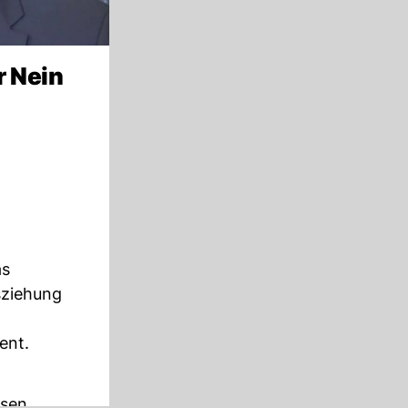
r Nein
as
sziehung
ent.
ssen.