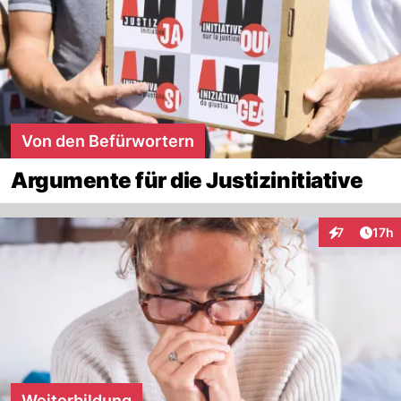
Von den Befürwortern
Argumente für die Justizinitiative
Artik
7
17h
Interaktione
Weiterbildung