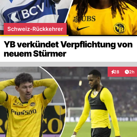
Schweiz-Rückkehrer
YB verkündet Verpflichtung von
neuem Stürmer
Arti
28
2h
Interaktionen