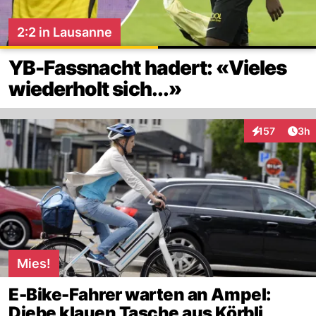
2:2 in Lausanne
YB-Fassnacht hadert: «Vieles
wiederholt sich...»
Arti
157
3h
Interaktionen
Mies!
E-Bike-Fahrer warten an Ampel:
Diebe klauen Tasche aus Körbli