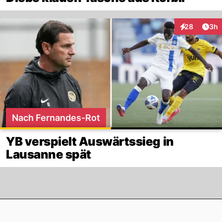
Arti
28
3h
Interaktionen
Nach Fernandes-Rot
YB verspielt Auswärtssieg in
Lausanne spät
Footer