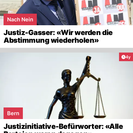
Nach Nein
Justiz-Gasser: «Wir werden die
Abstimmung wiederholen»
Arti
4y
Bern
Justizinitiative-Befürworter: «Alle