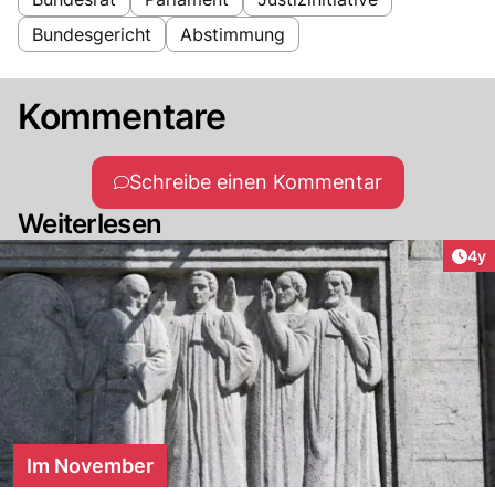
Bundesgericht
Abstimmung
Kommentare
Schreibe einen Kommentar
Weiterlesen
Arti
4y
Im November