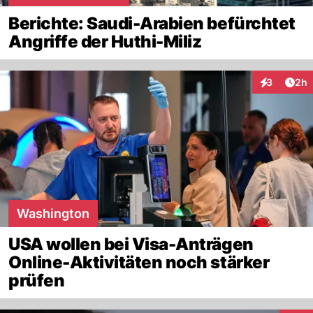
Berichte: Saudi-Arabien befürchtet
Angriffe der Huthi-Miliz
Arti
3
2h
Interaktion
Washington
USA wollen bei Visa-Anträgen
Online-Aktivitäten noch stärker
prüfen