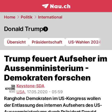
frontpage.
NAU.ch
Home
Politik
International
Donald Trump
Übersicht
Präsidentschaft
US-Wahlen 2024
Ge
Trump feuert Aufseher im
Aussenministerium -
Demokraten forschen
Keystone-SDA
USA
,
17.05.2020 - 05:59
Ranghohe Demokraten im US-Kongress wollen
der Entlassung des internen Aufsehers des US-
Aussenministeriums durch Präsident Donald