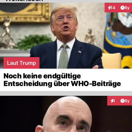
Arti
14
6y
Interaktione
Laut Trump
Noch keine endgültige
Entscheidung über WHO-Beiträge
Arti
1
6y
Interaktion