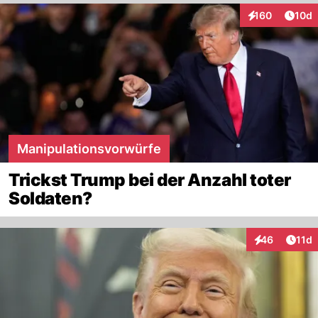
Artik
160
10d
Interaktionen
Manipulationsvorwürfe
Trickst Trump bei der Anzahl toter
Soldaten?
Artik
46
11d
Interaktionen