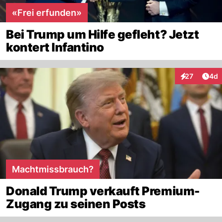
«Frei erfunden»
Bei Trump um Hilfe gefleht? Jetzt
kontert Infantino
Arti
27
4d
Interaktionen
Machtmissbrauch?
Donald Trump verkauft Premium-
Zugang zu seinen Posts