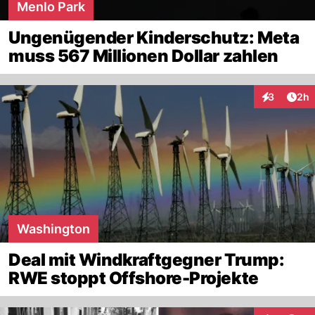
Menlo Park
Ungenügender Kinderschutz: Meta
muss 567 Millionen Dollar zahlen
Arti
3
2h
Interaktion
Washington
Deal mit Windkraftgegner Trump:
RWE stoppt Offshore-Projekte