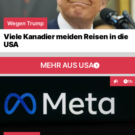
Wegen Trump
Viele Kanadier meiden Reisen in die
USA
MEHR AUS USA
Art
1
1h
Interaktion