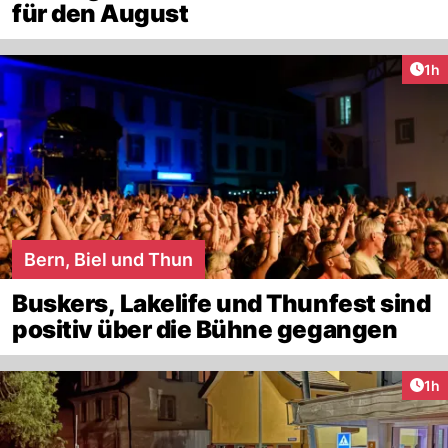
für den August
Art
1h
Bern, Biel und Thun
Buskers, Lakelife und Thunfest sind
positiv über die Bühne gegangen
Art
1h