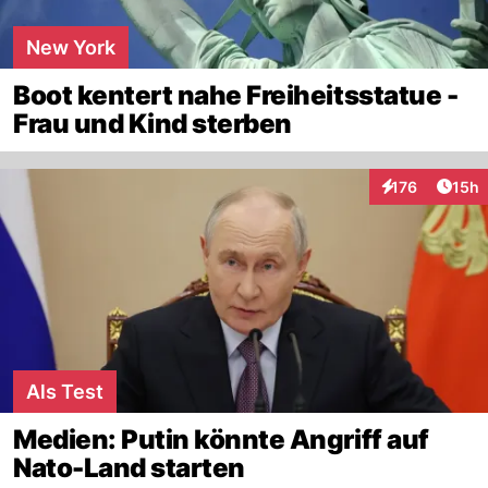
New York
Boot kentert nahe Freiheitsstatue -
Frau und Kind sterben
Artik
176
15h
Interaktionen
Als Test
Medien: Putin könnte Angriff auf
Nato-Land starten