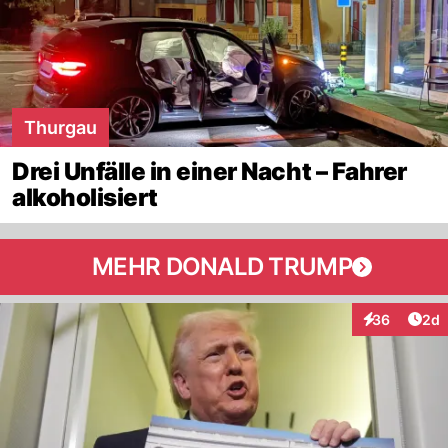
Thurgau
Drei Unfälle in einer Nacht – Fahrer
alkoholisiert
MEHR DONALD TRUMP
Arti
36
2d
Interaktionen