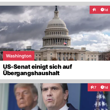
Art
1
1d
Interaktion
Washington
US-Senat einigt sich auf
Übergangshaushalt
Art
17
1d
Interaktione