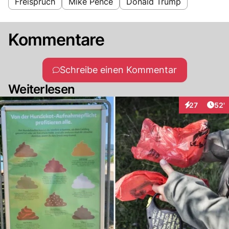
Freispruch
Mike Pence
Donald Trump
Kommentare
Schreibe einen Kommentar
Weiterlesen
Arti
27
52'
Interaktionen