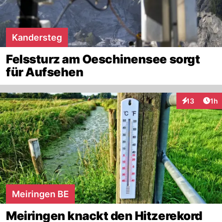
Kandersteg
Felssturz am Oeschinensee sorgt
für Aufsehen
Art
13
1h
Interaktione
Meiringen BE
Meiringen knackt den Hitzerekord