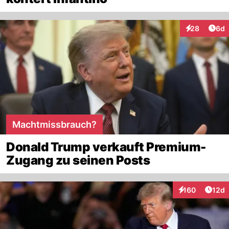
Arti
28
6d
Interaktionen
Machtmissbrauch?
Donald Trump verkauft Premium-
Zugang zu seinen Posts
Artik
160
12d
Interaktionen