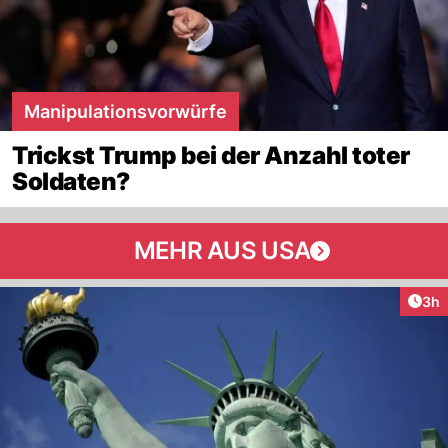
Manipulationsvorwürfe
Trickst Trump bei der Anzahl toter
Soldaten?
MEHR AUS USA
Arti
3h