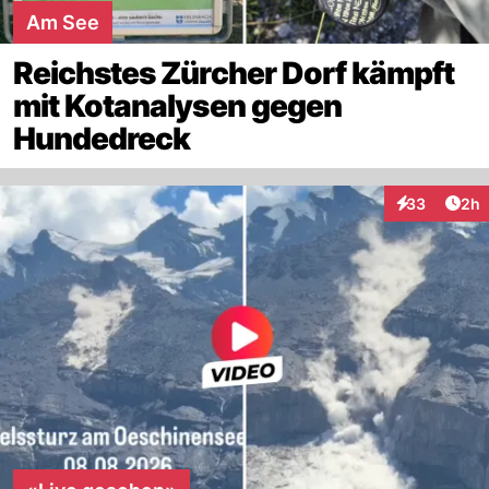
Am See
Reichstes Zürcher Dorf kämpft
mit Kotanalysen gegen
Hundedreck
Arti
33
2h
Interaktionen