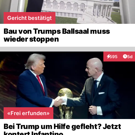
Gericht bestätigt
Bau von Trumps Ballsaal muss
wieder stoppen
Arti
595
5d
Interaktionen
«Frei erfunden»
Bei Trump um Hilfe gefleht? Jetzt
kontert Infantino