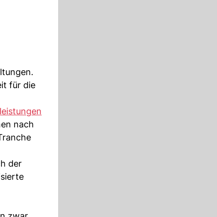
ltungen.
t für die
leistungen
men nach
 Tranche
ch der
sierte
en zwar