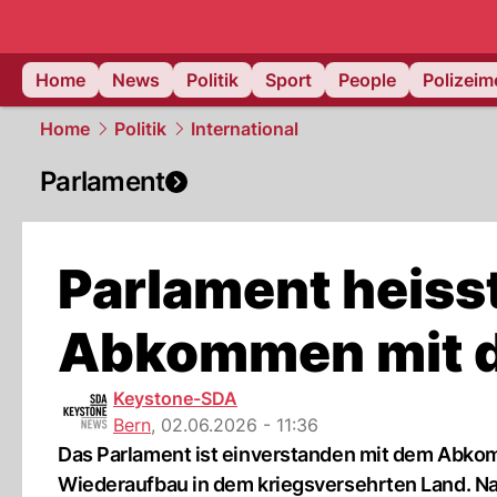
Home
News
Politik
Sport
People
Polizei
Home
Politik
International
Parlament
Parlament heiss
Abkommen mit d
Keystone-SDA
Bern
,
02.06.2026 - 11:36
Das Parlament ist einverstanden mit dem Abko
Wiederaufbau in dem kriegsversehrten Land. Na