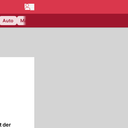
Auto
Matchcenter
Videos
Nau Plus
Lifestyle
t der