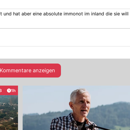
d hat aber eine absolute immonot im inland die sie will nicht
e Kommentare anzeigen
Artikel veröffentlicht:
3
1h
teraktionen