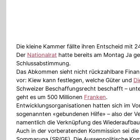
Die kleine Kammer fällte ihren Entscheid mit 
Der
Nationalrat
hatte bereits am Montag Ja ge
Schlussabstimmung.
Das Abkommen sieht nicht rückzahlbare Finanz
vor: Kiew kann festlegen, welche Güter und
Di
Schweizer Beschaffungsrecht beschafft – unter
geht es um 500 Millionen
Franken
.
Entwicklungsorganisationen hatten sich im Vor
sogenannten «gebundenen Hilfe» – also der Verp
namentlich die Verknüpfung des Wiederaufbaus
Auch in der vorberatenden Kommission sei die
Sommaruga (SP/GE). Die Aussenpolitische Ko