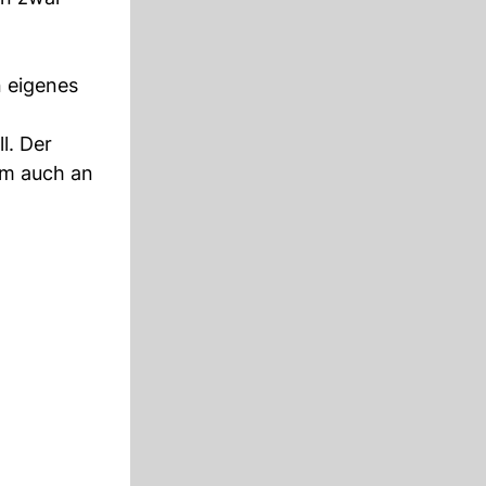
n eigenes
l. Der
um auch an