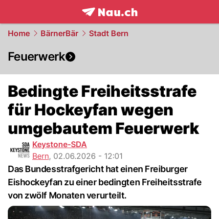
frontpage.
NAU.ch
Home
BärnerBär
Stadt Bern
Feuerwerk
Bedingte Freiheitsstrafe
für Hockeyfan wegen
umgebautem Feuerwerk
Keystone-SDA
Bern
,
02.06.2026 - 12:01
Das Bundesstrafgericht hat einen Freiburger
Eishockeyfan zu einer bedingten Freiheitsstrafe
von zwölf Monaten verurteilt.