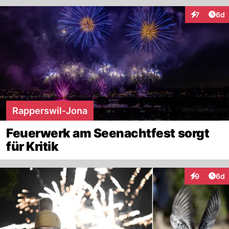
Arti
7
6d
Interaktion
Rapperswil-Jona
Feuerwerk am Seenachtfest sorgt
für Kritik
Arti
9
6d
Interaktion