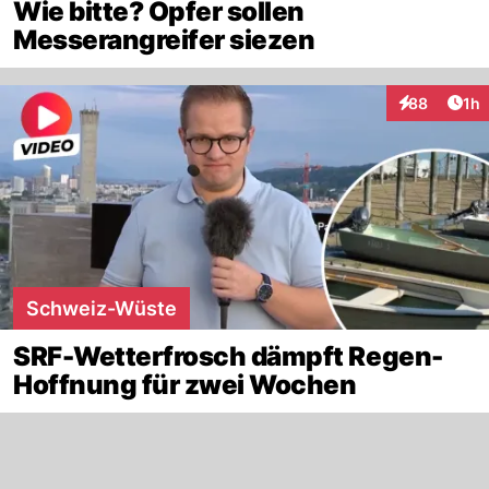
Wie bitte? Opfer sollen
Messerangreifer siezen
Art
88
1h
Interaktione
Schweiz-Wüste
SRF-Wetterfrosch dämpft Regen-
Hoffnung für zwei Wochen