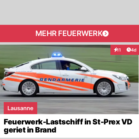
MEHR FEUERWERK
Arti
11
4d
Interaktione
Lausanne
Feuerwerk-Lastschiff in St-Prex VD
geriet in Brand