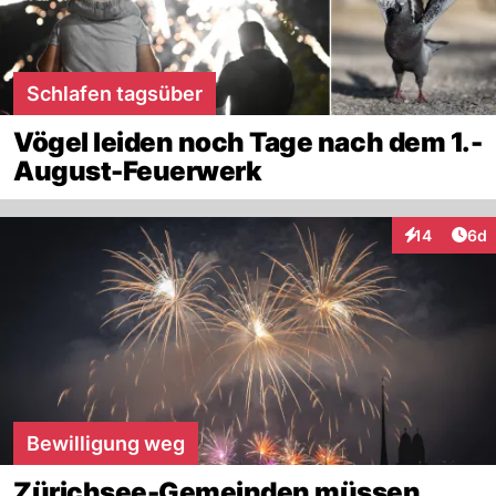
Schlafen tagsüber
Vögel leiden noch Tage nach dem 1.-
August-Feuerwerk
Arti
14
6d
Interaktione
Bewilligung weg
Zürichsee-Gemeinden müssen