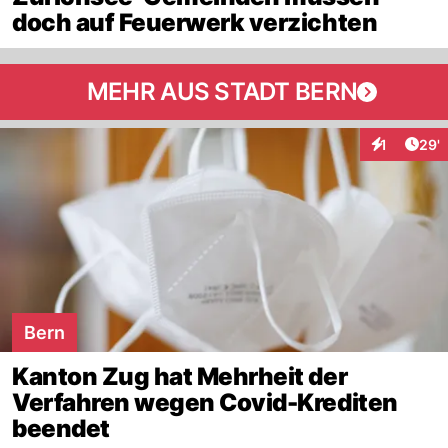
doch auf Feuerwerk verzichten
MEHR AUS STADT BERN
Arti
1
29'
Interaktion
Bern
Kanton Zug hat Mehrheit der
Verfahren wegen Covid-Krediten
beendet