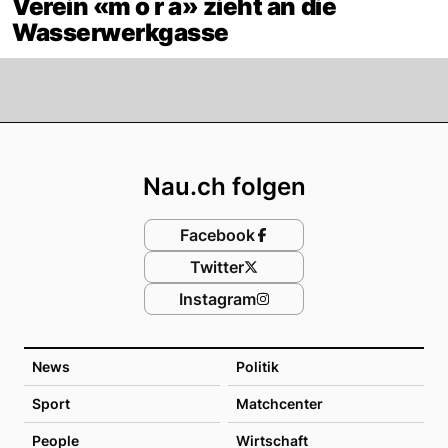
Verein «m o r a» zieht an die
Wasserwerkgasse
Footer
Nau.ch folgen
Facebook
Twitter
Instagram
News
Politik
Sport
Matchcenter
People
Wirtschaft