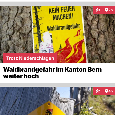
Arti
3
2h
Interaktion
Trotz Niederschlägen
Waldbrandgefahr im Kanton Bern
weiter hoch
Arti
2
4h
Interaktion