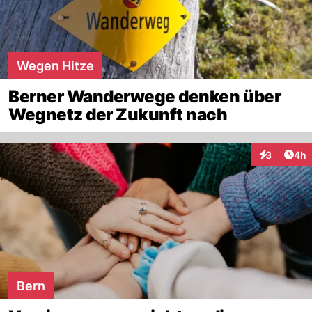
Wegen Hitze
Berner Wanderwege denken über
Wegnetz der Zukunft nach
Arti
3
4h
Interaktion
Bern