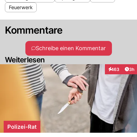
Feuerwerk
Kommentare
Schreibe einen Kommentar
Weiterlesen
Arti
463
3h
Interaktionen
Polizei-Rat