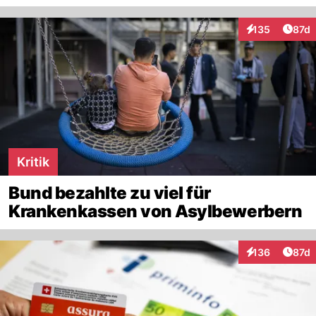
Artik
135
87d
Interaktionen
Kritik
Bund bezahlte zu viel für
Krankenkassen von Asylbewerbern
Artik
136
87d
Interaktionen