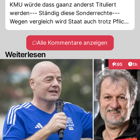
KMU würde dass gaanz anderst Tituliert
werden--- Ständig diese Sonderrechte---
Wegen vergleich wird Staat auch trotz Pflicht
nicht verfahren einleiten, komisches Land in
dem WIR leben---
Alle Kommentare anzeigen
Weiterlesen
Art
195
1h
Interaktionen