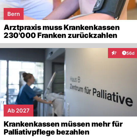
Bern
Arztpraxis muss Krankenkassen
230'000 Franken zurückzahlen
Artik
7
56d
Interaktionen
Ab 2027
Krankenkassen müssen mehr für
Palliativpflege bezahlen