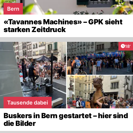
Bern
«Tavannes Machines» – GPK sieht
starken Zeitdruck
Arti
18'
Tausende dabei
Buskers in Bern gestartet – hier sind
die Bilder