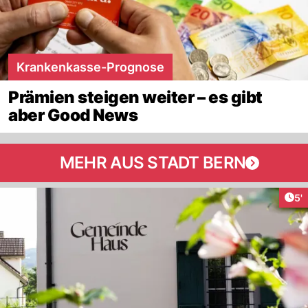
Krankenkasse-Prognose
Prämien steigen weiter – es gibt
aber Good News
MEHR AUS STADT BERN
Art
5'