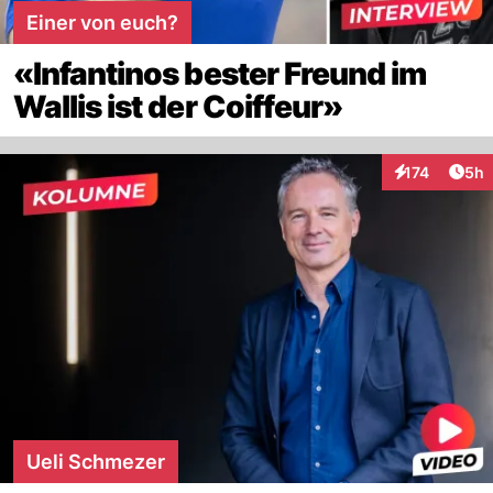
Einer von euch?
«Infantinos bester Freund im
Wallis ist der Coiffeur»
Arti
174
5h
Interaktionen
Ueli Schmezer