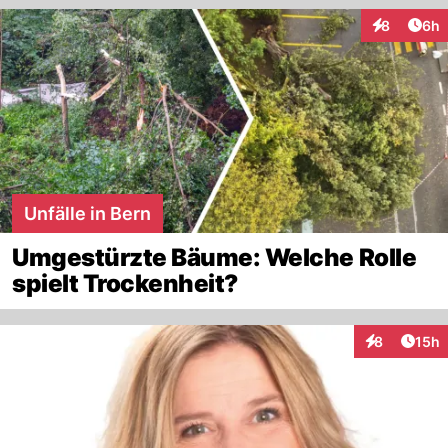
Arti
8
6h
Interaktion
Unfälle in Bern
Umgestürzte Bäume: Welche Rolle
spielt Trockenheit?
Artik
8
15h
Interaktione