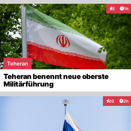
Art
3
1h
Interaktion
Teheran
Teheran benennt neue oberste
Militärführung
Arti
20
2h
Interaktionen