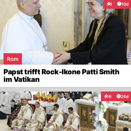
Artik
6
10d
Interaktione
Rom
Papst trifft Rock-Ikone Patti Smith
im Vatikan
Artik
16
26d
Interaktionen