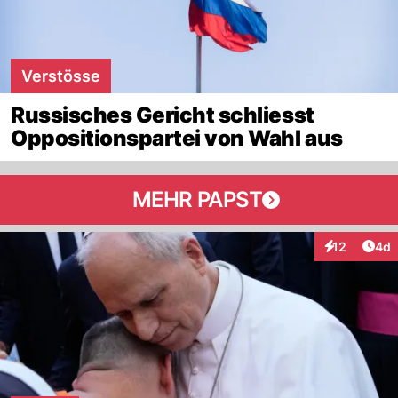
Verstösse
Russisches Gericht schliesst
Oppositionspartei von Wahl aus
MEHR PAPST
Arti
12
4d
Interaktione