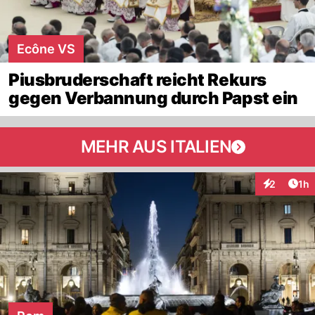
Ecône VS
Piusbruderschaft reicht Rekurs
gegen Verbannung durch Papst ein
MEHR AUS ITALIEN
Art
2
1h
Interaktion