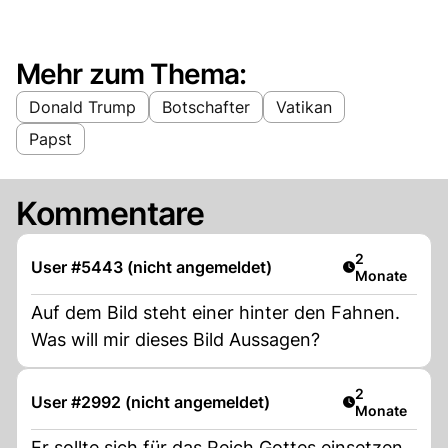
Mehr zum Thema:
Donald Trump
Botschafter
Vatikan
Papst
Kommentare
Artikel veröff
2
User #5443 (nicht angemeldet)
Monate
Auf dem Bild steht einer hinter den Fahnen.
Was will mir dieses Bild Aussagen?
Artikel veröff
2
User #2992 (nicht angemeldet)
Monate
Er sollte sich für das Reich Gottes einsetzen