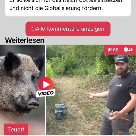
und nicht die Globalisierung fördern.
Alle Kommentare anzeigen
Weiterlesen
Arti
280
4h
Interaktionen
Teuer!