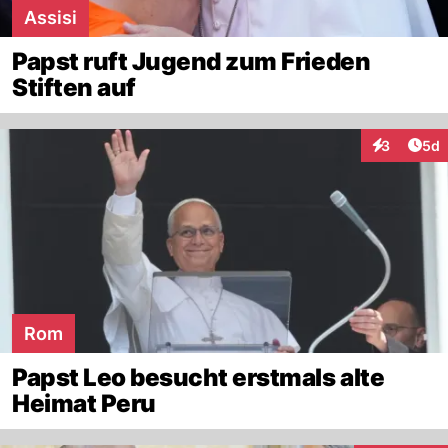
Assisi
Papst ruft Jugend zum Frieden
Stiften auf
Arti
3
5d
Interaktion
Rom
Papst Leo besucht erstmals alte
Heimat Peru