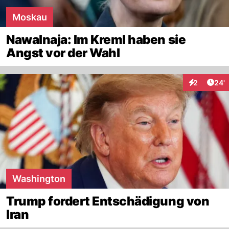
Moskau
Nawalnaja: Im Kreml haben sie
Angst vor der Wahl
Arti
2
24'
Interaktione
Washington
Trump fordert Entschädigung von
Iran