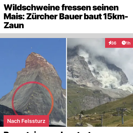
Wildschweine fressen seinen
Mais: Zürcher Bauer baut 15km-
Zaun
Art
36
1h
Interaktione
Nach Felssturz