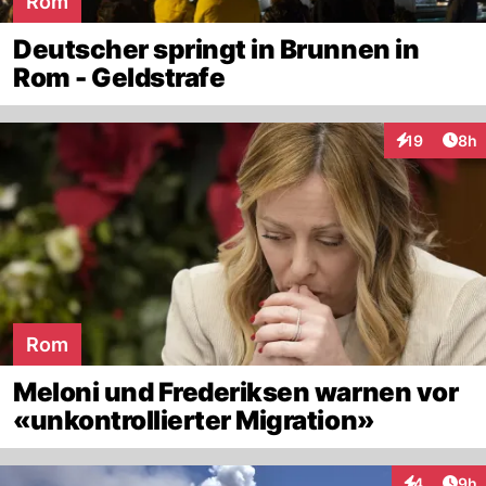
Rom
Deutscher springt in Brunnen in
Rom - Geldstrafe
Arti
19
8h
Interaktione
Rom
Meloni und Frederiksen warnen vor
«unkontrollierter Migration»
Arti
4
9h