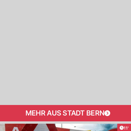
MEHR AUS STADT BERN
Arti
11'