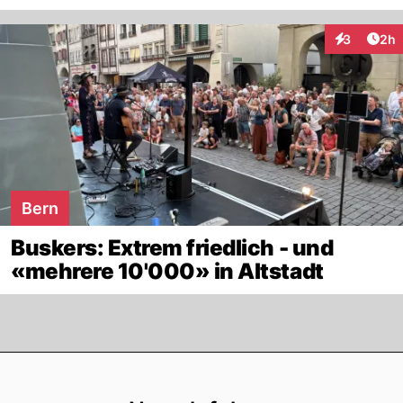
Arti
3
2h
Interaktion
Bern
Buskers: Extrem friedlich - und
«mehrere 10'000» in Altstadt
Footer