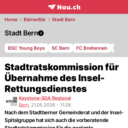
frontpage.
NAU.ch
Home
BärnerBär
Stadt Bern
Stadt Bern
BSC Young Boys
SC Bern
FC Breitenrain
BSV B
Stadtratskommission für
Übernahme des Insel-
Rettungsdienstes
Keystone-SDA Regional
Bern
,
21.05.2026 - 11:28
Nach dem Stadtberner Gemeinderat und der Insel-
Spitalgruppe hat sich auch die vorberatende
Stadtratskommission für die geplante