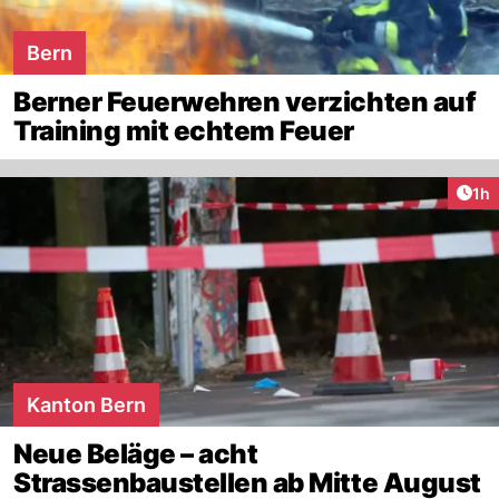
Bern
Berner Feuerwehren verzichten auf
Training mit echtem Feuer
Art
1h
Kanton Bern
Neue Beläge – acht
Strassenbaustellen ab Mitte August