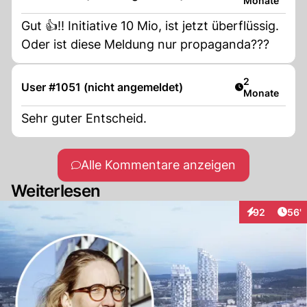
Monate
Gut 👍!! Initiative 10 Mio, ist jetzt überflüssig.
Oder ist diese Meldung nur propaganda???
Artikel veröff
2
User #1051 (nicht angemeldet)
Monate
Sehr guter Entscheid.
Alle Kommentare anzeigen
Weiterlesen
Arti
92
56'
Interaktionen