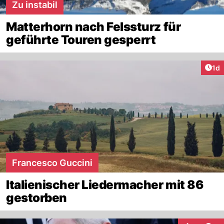
Zu instabil
Matterhorn nach Felssturz für
geführte Touren gesperrt
Art
1d
Francesco Guccini
Italienischer Liedermacher mit 86
gestorben