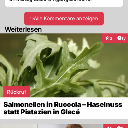
Alle Kommentare anzeigen
Weiterlesen
Art
13
1y
Interaktione
Rückruf
Salmonellen in Ruccola – Haselnuss
statt Pistazien in Glacé