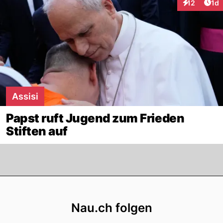
Art
12
1d
Interaktione
Assisi
Papst ruft Jugend zum Frieden
Stiften auf
Footer
Nau.ch folgen