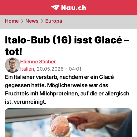
frontpage.
NAU.ch
Home
News
Europa
Italo-Bub (16) isst Glacé –
tot!
Etienne Sticher
Italien
,
20.05.2026 - 04:01
Ein Italiener verstarb, nachdem er ein Glacé
gegessen hatte. Möglicherweise war das
Fruchteis mit Milchproteinen, auf die er allergisch
ist, verunreinigt.