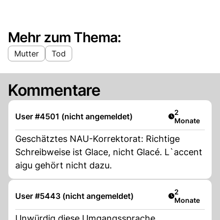
Mehr zum Thema:
Mutter
Tod
Kommentare
Artikel veröff
2
User #4501 (nicht angemeldet)
Monate
Geschätztes NAU-Korrektorat: Richtige
Schreibweise ist Glace, nicht Glacé. L`accent
aigu gehört nicht dazu.
Artikel veröff
2
User #5443 (nicht angemeldet)
Monate
Unwürdig diese Umgangssprache.