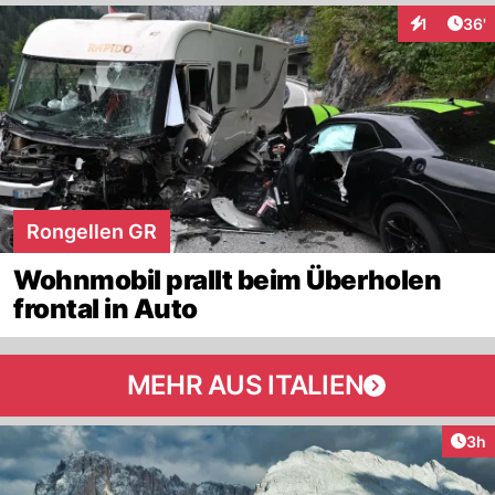
Arti
1
36'
Interaktion
Rongellen GR
Wohnmobil prallt beim Überholen
frontal in Auto
MEHR AUS ITALIEN
Arti
3h