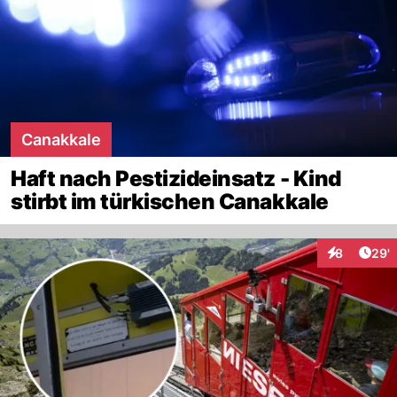
Canakkale
Haft nach Pestizideinsatz - Kind
stirbt im türkischen Canakkale
Arti
8
29'
Interaktione