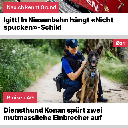
Nau.ch kennt Grund
Igitt! In Niesenbahn hängt «Nicht
spucken»-Schild
Arti
34'
Riniken AG
Diensthund Konan spürt zwei
mutmassliche Einbrecher auf