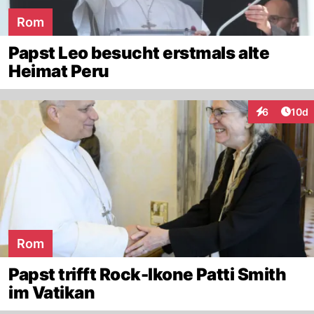
Rom
Papst Leo besucht erstmals alte
Heimat Peru
Artik
6
10d
Interaktione
Rom
Papst trifft Rock-Ikone Patti Smith
im Vatikan