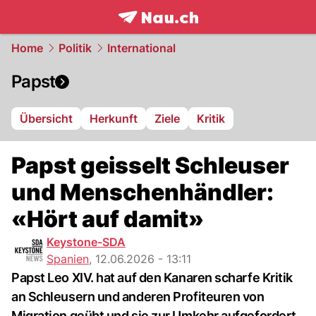
frontpage.
NAU.ch
Home
Politik
International
Papst
Übersicht
Herkunft
Ziele
Kritik
Papst geisselt Schleuser
und Menschenhändler:
«Hört auf damit»
Keystone-SDA
Spanien
,
12.06.2026 - 13:11
Papst Leo XIV. hat auf den Kanaren scharfe Kritik
an Schleusern und anderen Profiteuren von
Migration geübt und sie zur Umkehr aufgefordert.