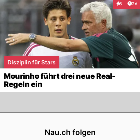
Arti
6
2d
Interaktion
Disziplin für Stars
Mourinho führt drei neue Real-
Regeln ein
Footer
Nau.ch folgen