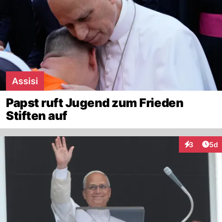
Assisi
Papst ruft Jugend zum Frieden
Stiften auf
Arti
3
5d
Interaktion