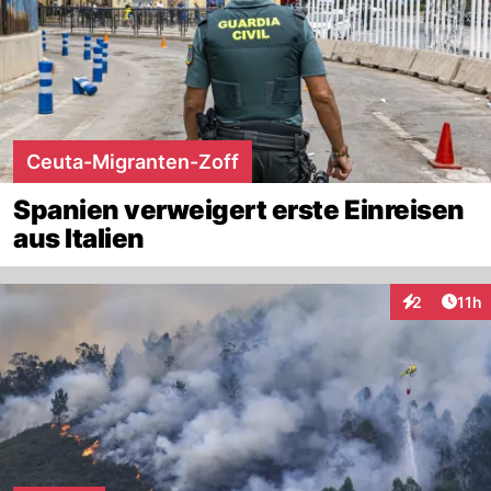
Ceuta-Migranten-Zoff
Spanien verweigert erste Einreisen
aus Italien
Artik
2
11h
Interaktione