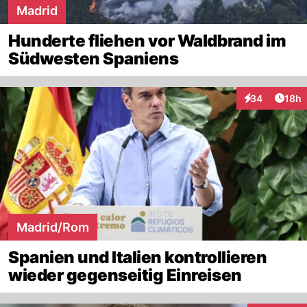
Madrid
Hunderte fliehen vor Waldbrand im
Südwesten Spaniens
Artik
34
18h
Interaktionen
Madrid/Rom
Spanien und Italien kontrollieren
wieder gegenseitig Einreisen