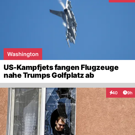
Washington
US-Kampfjets fangen Flugzeuge
nahe Trumps Golfplatz ab
Arti
40
9h
Interaktionen