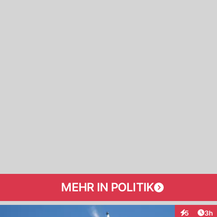
MEHR IN POLITIK
Arti
5
3h
Interaktion