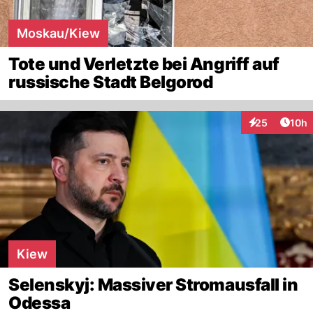
Moskau/Kiew
Tote und Verletzte bei Angriff auf
russische Stadt Belgorod
Artik
25
10h
Interaktionen
Kiew
Selenskyj: Massiver Stromausfall in
Odessa