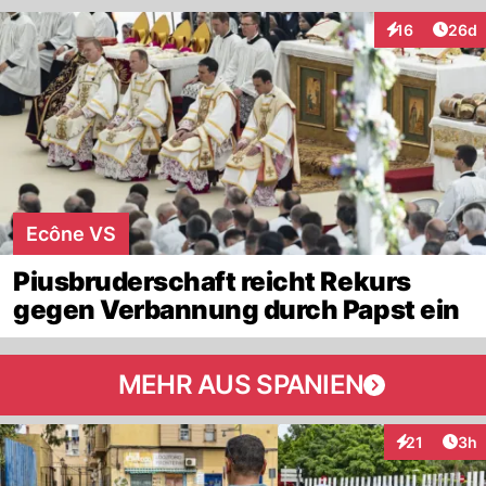
Artik
16
26d
Interaktionen
Ecône VS
Piusbruderschaft reicht Rekurs
gegen Verbannung durch Papst ein
MEHR AUS SPANIEN
Arti
21
3h
Interaktione