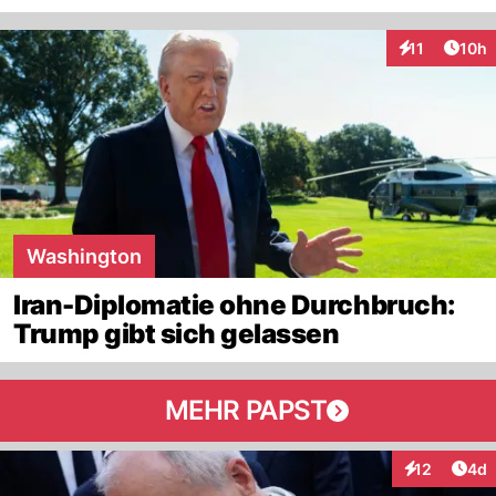
Artik
11
10h
Interaktionen
Washington
Iran-Diplomatie ohne Durchbruch:
Trump gibt sich gelassen
MEHR PAPST
Arti
12
4d
Interaktione