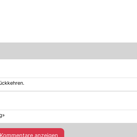
ückkehren.
eg»
e Kommentare anzeigen