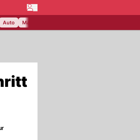
Auto
Matchcenter
Videos
Nau Plus
Lifestyle
ritt
ur