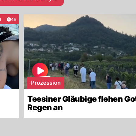
Artikel veröffentlicht:
1
4h
raktionen
Prozession
Tessiner Gläubige flehen Go
Regen an