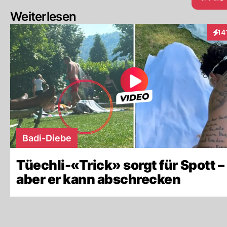
Weiterlesen
14
Inte
Badi-Diebe
Tüechli-«Trick» sorgt für Spott –
aber er kann abschrecken