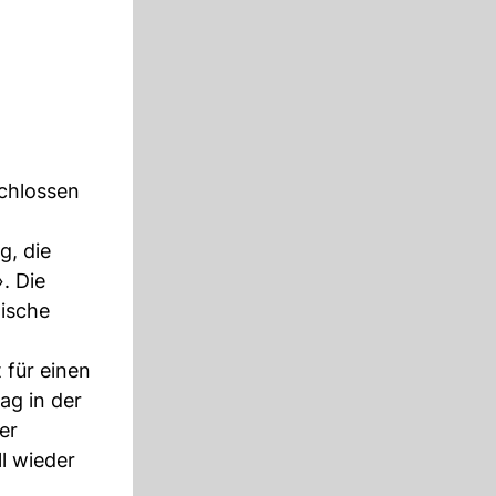
schlossen
g, die
. Die
tische
 für einen
ag in der
er
ll wieder