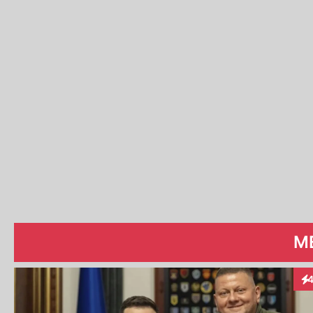
ME
In