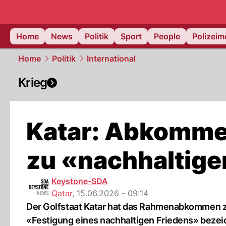
Home
News
Politik
Sport
People
Polizei
Home
Politik
International
Krieg
Katar: Abkommen
zu «nachhaltige
Keystone-SDA
Qatar
,
15.06.2026 - 09:14
Der Golfstaat Katar hat das Rahmenabkommen zw
«Festigung eines nachhaltigen Friedens» bezei