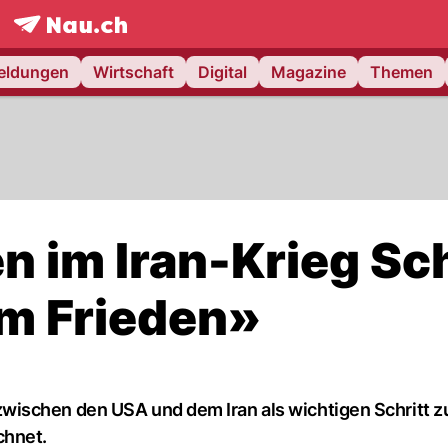
frontpage.
NAU.ch
meldungen
Wirtschaft
Digital
Magazine
Themen
 im Iran-Krieg Sch
m Frieden»
ischen den USA und dem Iran als wichtigen Schritt z
chnet.