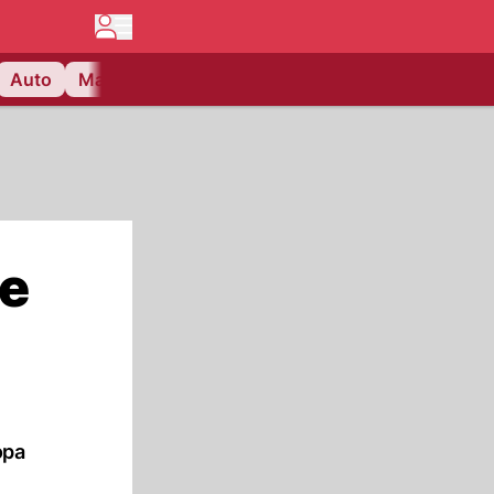
Auto
Matchcenter
Videos
Nau Plus
Lifestyle
ie
opa