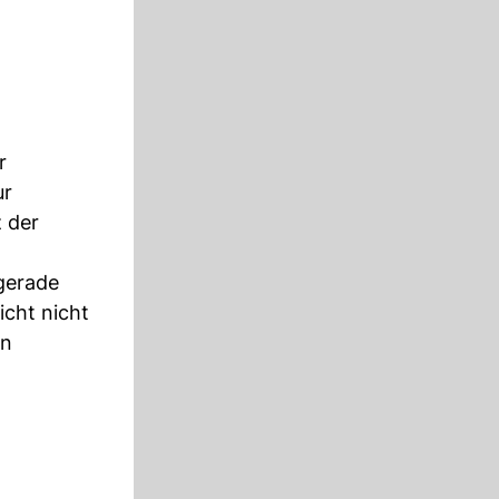
r
ur
z der
gerade
icht nicht
en
.