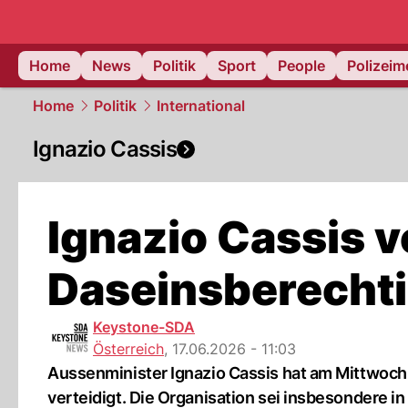
Home
News
Politik
Sport
People
Polizei
Home
Politik
International
Ignazio Cassis
Ignazio Cassis v
Daseinsberecht
Keystone-SDA
Österreich
,
17.06.2026 - 11:03
Aussenminister Ignazio Cassis hat am Mittwoch 
verteidigt. Die Organisation sei insbesondere i