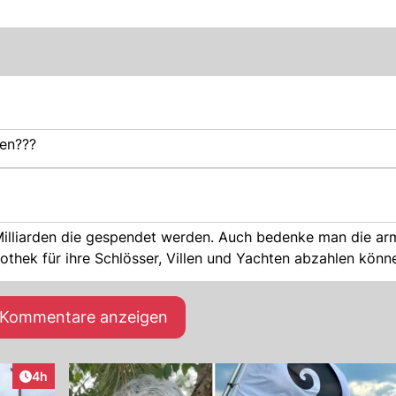
en???
 Milliarden die gespendet werden. Auch bedenke man die a
thek für ihre Schlösser, Villen und Yachten abzahlen könn
e Kommentare anzeigen
Artikel veröffentlicht:
4h